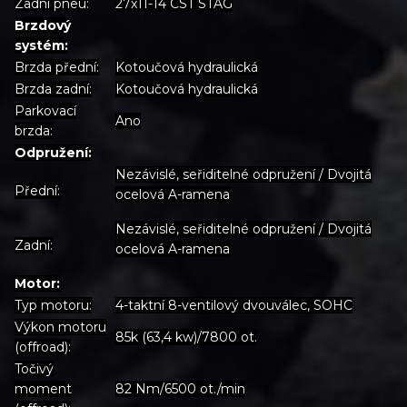
Zadní pneu:
27x11-14 CST STAG
Brzdový
systém:
Brzda přední:
Kotoučová hydraulická
Brzda zadní:
Kotoučová hydraulická
Parkovací
Ano
brzda:
Odpružení:
Nezávislé, seřiditelné odpružení / Dvojitá
Přední:
ocelová A-ramena
Nezávislé, seřiditelné odpružení / Dvojitá
Zadní:
ocelová A-ramena
Motor:
Typ motoru:
4-taktní 8-ventilový dvouválec, SOHC
Výkon motoru
85k (63,4 kw)/7800 ot.
(offroad):
Točivý
moment
82 Nm/6500 ot./min