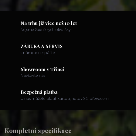
Na trhu již více než 10 let
Nejsme žádné rychlokvašky
ZÁRUKA A SERVIS
s námi se nespálíte
Showroom v Třinci
Navštivte nás
Bezpečná platba
U nás můžete platit kartou, hotově či převodem
Kompletní specifikace