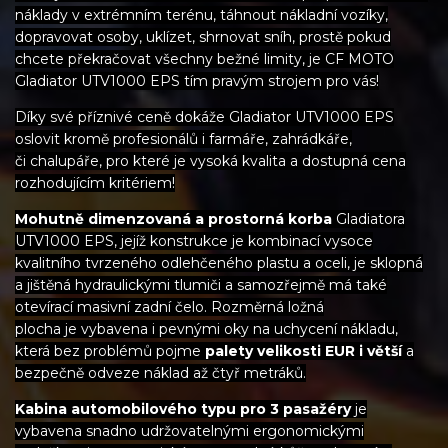
náklady v extrémním terénu, táhnout nákladní vozíky,
dopravovat osoby, uklízet, shrnovat sníh, prostě pokud
chcete překračovat všechny bežné limity, je CF MOTO
Gladiator UTV1000 EPS tím pravým strojem pro vás!
Díky své příznivé ceně dokáže Gladiator UTV1000 EPS
oslovit kromě profesionálů i farmáře, zahrádkáře,
či chalupáře, pro které je vysoká kvalita a dostupná cena
rozhodujícím kritériem!
Mohutně dimenzovaná a prostorná korba
Gladiatora
UTV1000 EPS, jejíž konstrukce je kombinací vysoce
kvalitního tvrzeného odlehčeného plastu a oceli, je sklopná
a jištěná hydraulickými tlumiči a samozřejmě má také
otevírací masivní zadní čelo. Rozměrná ložná
plocha je vybavena i pevnými oky na uchycení nákladu,
která bez problémů pojme
palety velikosti EUR i větší
a
bezpečně odveze náklad až čtyř metráků.
Kabina automobilového typu pro 3 pasažéry
je
vybavena snadno udržovatelnými ergonomickými