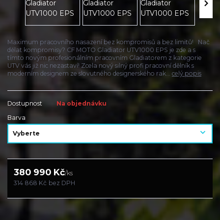
Maximum pracovního nasazení bez kompromisů a bez limitů! Nač
dělat kompromisy? CF MOTO Gladiator UTV1000 EPS je zde a s
tímto novým profesionálním pracovním Gladiatorem z kategorie
UTV vás již nic nezastaví! Zcela nový silný profi pracovní dělník s
moderním designem ze slovutného designerského rak...
celý popis
Dostupnost
Na objednávku
Barva
380 990 Kč
/
ks
314 868 Kč
bez DPH