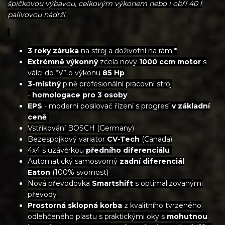
špičkovou výbavou, celkovým výkonem nebo i obří 40 l
palivovou nádrží.
3 roky záruka
na stroj a doživotní na rám *
Extrémně výkonný
zcela nový
1000 ccm motor
s
válci do “V” o výkonu
85 Hp
3-místný
plně profesionální pracovní stroj
-
homologace pro 3 osoby
EPS
- moderní posilovač řízení s progresí
v základní
ceně
Vstřikování BOSCH (Germany)
Bezespojkový variator
CV-Tech
(Canada)
4x4 s uzávěrkou
předního diferenciálu
Automatický samosvorný
zadní diferenciál
Eaton
(100% svornost)
Nová převodovka
Smartshift
s optimalizovanými
převody
Prostorná
sklopná korba
z kvalitního tvrzeného
odlehčeného plastu s praktickými oky s
mohutnou