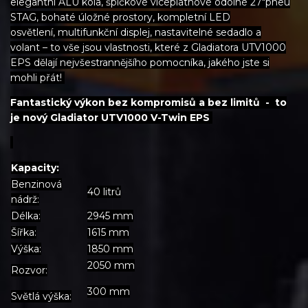
elegantní ALU kola, špičkové víceplátnové odolné 27"pneu
STAG, bohaté úložné prostory, kompletní LED
osvětlení, multifunkční displej, nastavitelné sedadlo a
volant – to vše jsou vlastnosti, které z Gladiatora UTV1000
EPS dělají nejvšestrannějšího pomocníka, jakého jste si
mohli přát!
Fantastický výkon bez kompromisů a bez limitů - to
je nový Gladiator UTV1000 V-Twin EPS
Kapacity:
Benzinová
40 litrů
nádrž:
Délka:
2945 mm
Šířka:
1615 mm
Výška:
1850 mm
2050 mm
Rozvor:
300 mm
Světlá výška: