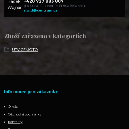
+420 727 883 807
(Po-St-Pá, 10-17 hod. Út-Čt 8.00-15.00 hod.)
r.w.d@centrum.cz
Zboží zařazeno v kategoriích
UTV CFMOTO
Informace pro zákazníky
O nás
Obchodní podmínky
Kontakty