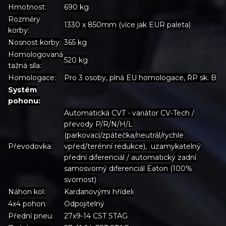
Hmotnost:
690 kg
Rozměry
1330 x 850mm (více jak EUR paleta)
korby:
Nosnost korby:
365 kg
Homologovaná
520 kg
tažná síla:
Homologace:
Pro 3 osoby, plná EU homologace, ŘP sk. B
Systém
pohonu:
Automatická CVT - variátor CV-Tech /
převody P/R/N/H/L
(parkovací/zpátečka/neutrál/rychle
Převodovka:
vpřed/terénní redukce), uzamykatelný
přední diferenciál / automatický zadní
samosvorný diferenciál Eaton (100%
svornost)
Náhon kol:
Kardanovými hřídeli
4x4 pohon:
Odpojitelný
Přední pneu:
27x9-14 CST STAG