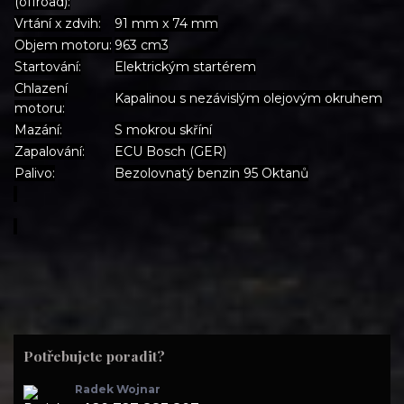
(offroad):
Vrtání x zdvih:
91 mm x 74 mm
Objem motoru:
963 cm3
Startování:
Elektrickým startérem
Chlazení
Kapalinou s nezávislým olejovým okruhem
motoru:
Mazání:
S mokrou skříní
Zapalování:
ECU Bosch (GER)
Palivo:
Bezolovnatý benzin 95 Oktanů
Potřebujete poradit?
Radek Wojnar