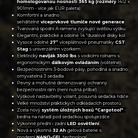
homologovanou nosností 365 kg (rozměry
1412 x
901mm - více jak EUR paleta)
Komfortní a snadno
seřiditelné
víceprvkové tlumiče nové generace
Tvarovaná spodní A-ramena zvyšující světlou výšku
Elegantní, praktické a odolné 14 “duralové disky kol
Vysoce odolné
27”
víceplátnové pneumatiky
CST
Stag
s univerzálním vzorkem
Elektrický
naviják 3500 lbs
s vodicími rolnami s
ergonomickým
dálkovým ovládáním
(volitelně)
Bezpečnostními 3-bodové pásy, pohodlná a snadno
omyvatelná 3 sedadla
Pevný a mohutně dimenzovaný ochranný
bezpečnostní rám (není nutná přilba!)
Výškově nastavitelný volant, posuvná sedačka řidiče
Velké množství praktických odkládacích prostorů
Zcela nový
systém úložných boxů "Cargotool"
-
bedna na nářadí pod sedačkou spolujezdce
Výkonné přední i zadní
LED osvětlení
Nová a výkonná
32 Ah
gelová baterie s
moderní
NANO-GEL
technologií