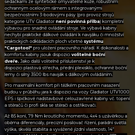
sedačkami ze syntetické omyvatelné kůže, robustním
ochranným ocelovým rámem s integrovanými
bezpečnostními 3-bodovými pásy (pro provoz strojů
kategorie UTV Gladiator
není povinná přilba
) kompletní
výbavou pro snadné ovládání stroje. Ve výbavě kabiny
nechybí praktické dálkové ovládání k navijáku či množství
praktických odkládacích ploch včetně
systému
"Cargotool"
pro uložení pracovního nářadí. K dokonalosti a
komfortu kabiny jsouk dispozici
volitelně boční
dveře.
Jako další volitelné příslušenství je k
dispozici plastová střecha, přední plexisklo, ochranné boční
lemy či silný 3500 lbs naviják s dálkovým ovládáním.
Pro maximální komfort při těžkém pracovním nasazení
budou v průběhu jara k dispozici na vozy Gladiator UTV1000
EPS i špičkové nadstavbové celouzavřené kabiny vč. topení
a stěračů či profi skla se stěrači a ostřikovači.
Až 85 koní, 79 Nm kroutícího momentu, 4x4 s uzávěrkou a
oběma diferenciály, precizní posilovač řízení, parádní světlá
výška, skvělá stabilita a vyvážené jízdní vlastnosti, 14”