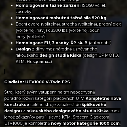
Homologované tažné zařízení
ISO50 vč. el.
zásuvky,
Homologovaná mohutná tažná síla 520 kg
Boční dveře (volitelně), střecha (volitelně), přední plexi
(volitelně), naviják 3500 lbs (volitelně), boční
lemy (volitelně)
Homologace EU
,
3 osoby
,
ŘP sk. B
(automobil)
Design
z dílny mezinárodně uznávaného
rakouského
design studia Kiska
(design CF MOTO,
KTM, Husquarna...)
Gladiator UTV1000 V-Twin EPS
.
Stroj, který svým vstupem na trh nepochybně
pořádně rozvíří kategorii pracovních UTV.
Kompletně nová
konstrukce
celého stroje zabalená do
špičkového
designu
z
rakouského designového studia Kiska
, mezi
jehož zákazníky patří i slavná KTM. Srdcem Gladiatora
UTV1000 je kompletně
nový motor kategorie 1000 ccm
,