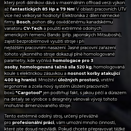
který profi dělníkovi dává v maximálním offroad verzi výkon
až
fantastických 85 Hp a 79 Nm
! V oblasti pracovních UTV
více než velkorysé hodnoty! Elektronika z dílen německé
firmy
Bosch
, pohon díky osvědčenému kanadskému
variatoru
CV-Tech
a použití extrémně odolných
amerických řemenů Bando (příp. japonských Mitsuboshi),
zajistí bezproblémové využití stroje i při
nejtěžším pracovním nasazení. Jasné pracovní zařazení
tohoto výkonného stroje dokazují plně homologované
parametry, kde vyčnívá
homologace pro 3
osoby
,
homologovaná tažná síla 520 kg
, homologovaná
koule s elektrickou zásuvkou a
nosnost korby atakující
400 kg hranici
. Množství
úložných prostorů
, vnitřní
ergonomie a zcela nový systém úložení pracovních
boxů
"Cargotool"
jen podtrhují fakt, s jakou péčí a důrazem
na detaily se výrobce s designéry věnovali vývoji tohoto
mohutně dimenzovaného stroje.
Tento extrémně odolný stroj, určený převážně
pro
profesionální práci
, vám umožní mnoho činností,
které jste dosud nezvládli. Pokud chcete přepravovat těžké