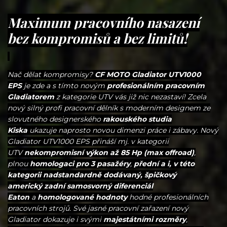
Maximum pracovního nasazení
bez kompromisů a bez limitů!
Nač dělat kompromisy?
CF MOTO Gladiator UTV1000
EPS
je zde a s tímto novým
profesionálním pracovním
Gladiatorem
z kategorie UTV vás již nic nezastaví! Zcela
nový silný profi pracovní dělník s moderním designem ze
slovutného designerského
rakouského studia
Kiska
ukazuje naprosto novou dimenzi práce i zábavy. Nový
Gladiator UTV1000 EPS přináší mj. v kategorii
UTV
nekompromisní výkon až 85 Hp (max offroad)
,
plnou
homologaci pro 3 pasažéry
,
přední a i, v této
kategorii nadstandardně dodávaný, špičkový
americký zadní samosvorný diferenciál
Eaton
a
homologované hodnoty
hodné profesionálních
pracovních strojů. Své jasné pracovní zařazení nový
Gladiator dokazuje i svými
majestátními rozměry
,