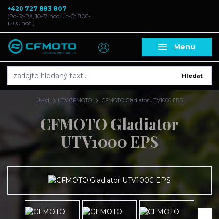
+420 727 883 807
(Po-St-Pá, 10-17 hod. Út-Čt 8.00-
15.00 hod.)
Menu
Hledat
Úvod
UTV CFMOTO
CFMOTO Gladiator UTV1000 EPS
CFMOTO Gladiator
UTV1000 EPS