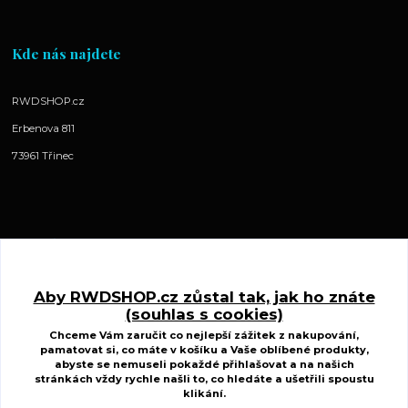
Kde nás najdete
RWDSHOP.cz
Erbenova 811
73961 Třinec
Kontakty
Aby RWDSHOP.cz zůstal tak, jak ho znáte
(souhlas s cookies)
www.ctyrkolkycfmoto.cz
Chceme Vám zaručit co nejlepší zážitek z nakupování,
pamatovat si, co máte v košíku a Vaše oblíbené produkty,
Radek Wojnar
abyste se nemuseli pokaždé přihlašovat a na našich
+420 727 883 807
stránkách vždy rychle našli to, co hledáte a ušetřili spoustu
(Po-St-Pá, 10-17 hod. Út-Čt 8.00-15.00 hod.)
klikání.