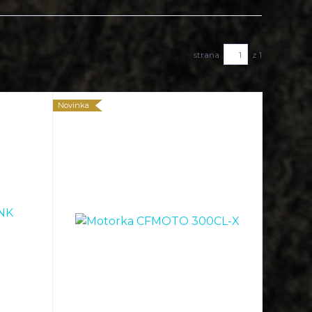
strana
z 1
Novinka