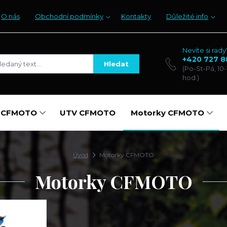
O nás
Obchodní podmínky
Kontakty
Důležité info
Nevíte si rady
+420 727 8
Hledat
(Po-St-Pá, 10-
hod.)
y CFMOTO
UTV CFMOTO
Motorky CFMOTO
Úvod
Motorky CFMOTO
Motorky CFMOTO