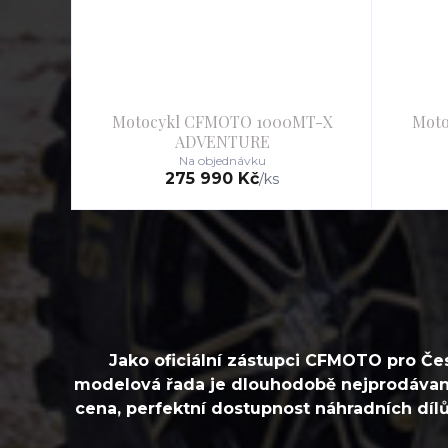
Motocykl CFMOTO 1000MT-X
Mot
ADVENTURE
Na objednávku
275 990 Kč
/
ks
Jako oficiální zástupci CFMOTO pro Č
modelová řada je dlouhodobě nejprodávanějš
cena, perfektní dostupnost náhradních dílů