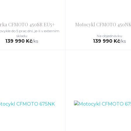
rka CFMOTO 450SR EU5+
Motocykl CFMOTO 450NK
vykle do 5 prac.dní, je-li v externím
skladu
Na objednávku
139 990 Kč
139 990 Kč
/
ks
/
ks