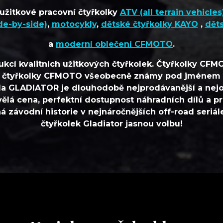
 užitkové pracovní čtyřkolky
ATV (all terrain vehicles)
de-by-side)
,
motocykly
,
dětské čtyřkolky KAYO
,
dět
a
moderní oblečení CFMOTO
.
kcí kvalitních užitkových čtyřkolek. Čtyřkolky CFM
ou čtyřkolky CFMOTO všeobecně známy pod jménem G
a GLADIATOR je dlouhodobě nejprodávanější a nejob
kvělá cena, perfektní dostupnost náhradních dílů a p
ná závodní historie v nejnáročnějších off-road seriá
čtyřkolek Gladiator jasnou volbu!