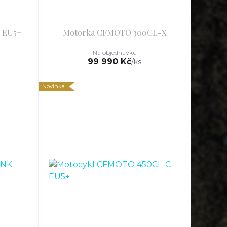
 EU5+
Motorka CFMOTO 300CL-X
Na objednávku
99 990 Kč
/
ks
Novinka