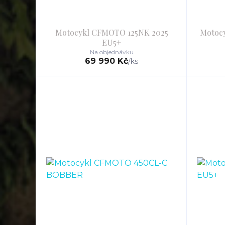
Motocykl CFMOTO 125NK 2025
Motoc
EU5+
Na objednávku
69 990 Kč
/
ks