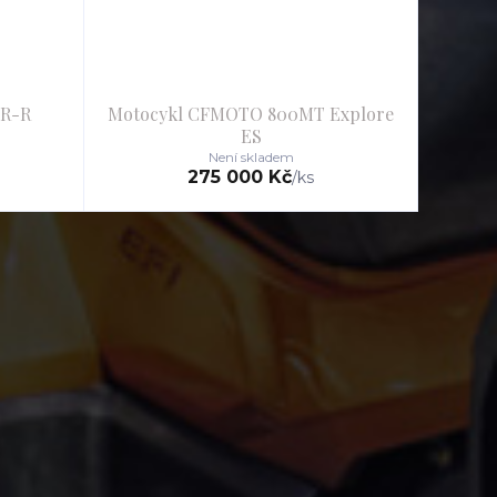
SR-R
Motocykl CFMOTO 800MT Explore
ES
Není skladem
275 000 Kč
/
ks