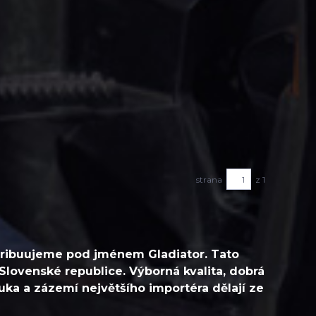
strana
z 1
tribuujeme pod jménem Gladiator. Tato
Slovenské republice. Výborná kvalita, dobrá
uka a zázemí největšího importéra dělají ze