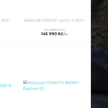
 EU5+
Motocykl CFMOTO 450CL-C EU5+
Na objednávku
145 990 Kč
/
ks