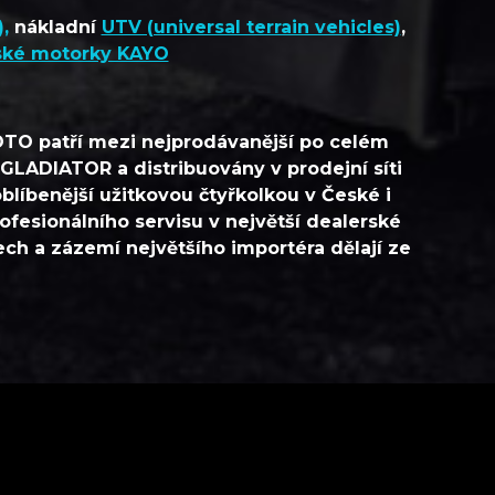
,
nákladní
UTV (universal terrain vehicles)
,
ské motorky KAYO
OTO patří mezi nejprodávanější po celém
LADIATOR a distribuovány v prodejní síti
líbenější užitkovou čtyřkolkou v České i
rofesionálního servisu v největší dealerské
lech a zázemí největšího importéra dělají ze