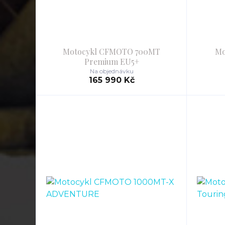
Motocykl CFMOTO 700MT
Mo
Premium EU5+
Na objednávku
165 990 Kč