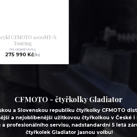
ocykl CFMOTO 1000MT-X
Touring
Na objednávku
275 990 Kč
/
ks
CFMOTO - čtyřkolky Gladiator
eskou a Slovenskou republiku čtyřkolky CFMOTO dis
í a nejoblíbenější užitkovou čtyřkolkou v České i 
 a profesionálního servisu, nadstandardní 5 letá zár
čtyřkolek Gladiator jasnou volbu!