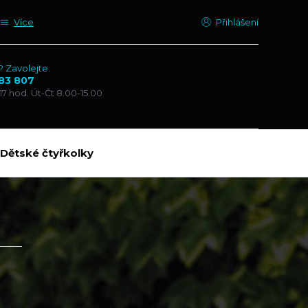
Více
Přihlášení
? Zavolejte.
83 807
17 hod. Út-Čt 8.00-15.00
Dětské čtyřkolky