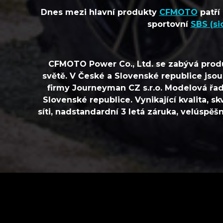
Dnes mezi hlavní produkty
CFMOTO
patří
sportovní
SBS (si
CFMOTO Power Co., Ltd. se zabývá produ
světě. V České a Slovenské republice js
firmy Journeyman CZ s.r.o. Modelová řad
Slovenské republice. Vynikající kvalita, s
síti, nadstandardní 3 letá záruka, velúspěš