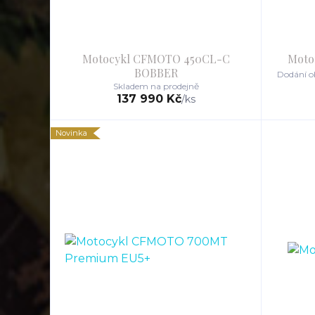
Motocykl CFMOTO 450CL-C
Moto
BOBBER
Dodání ob
Skladem na prodejně
137 990 Kč
/
ks
Novinka