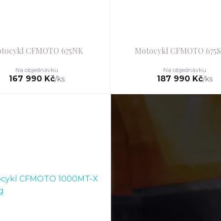
tocykl CFMOTO 675NK
Motocykl CFMOTO 675
Na objednávku
Na objednávku
167 990 Kč
187 990 Kč
/
ks
/
ks