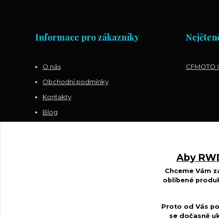
Informace pro zákazníky
Nejčteně
O nás
CFMOTO G
Obchodní podmínky
Kontakty
Blog
Sledujte nás na FACEBOOKU
Aby RWDS
Chceme Vám zar
oblíbené produk
Proto od Vás po
se dočasně uk