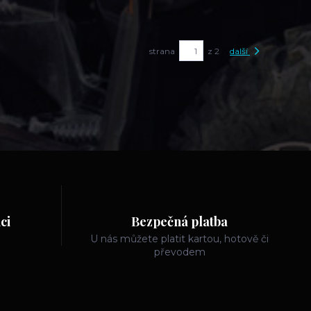
strana
z 2
další
ci
Bezpečná platba
U nás můžete platit kartou, hotově či
převodem