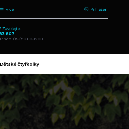
Více
Přihlášení
? Zavolejte.
83 807
17 hod. Út-Čt 8.00-15.00
Dětské čtyřkolky