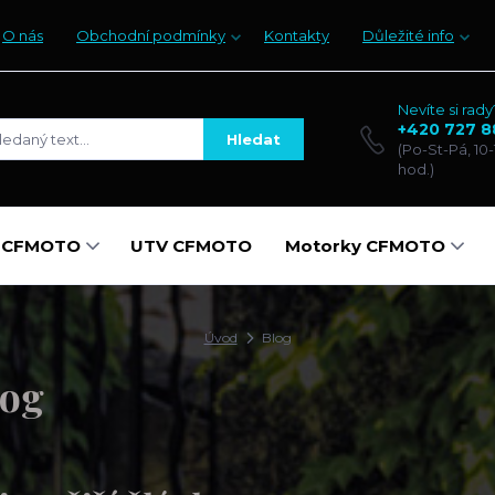
O nás
Obchodní podmínky
Kontakty
Důležité info
Nevíte si rady
+420 727 8
Hledat
(Po-St-Pá, 10-
hod.)
y CFMOTO
UTV CFMOTO
Motorky CFMOTO
Úvod
Blog
log