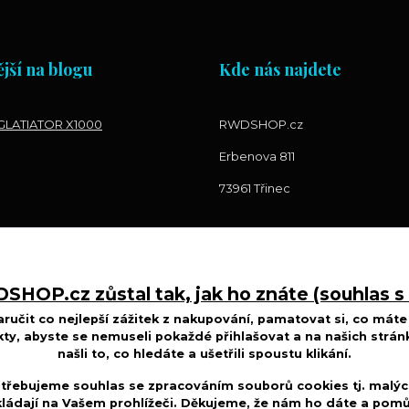
jší na blogu
Kde nás najdete
LATIATOR X1000
RWDSHOP.cz
Erbenova 811
73961 Třinec
HOP.cz zůstal tak, jak ho znáte (souhlas s
učit co nejlepší zážitek z nakupování, pamatovat si, co máte 
ty, abyste se nemuseli pokaždé přihlašovat a na našich strán
našli to, co hledáte a ušetřili spoustu klikání.
třebujeme souhlas se zpracováním souborů cookies tj. malýc
ládají na Vašem prohlížeči. Děkujeme, že nám ho dáte a po