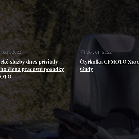
03
2022
26
01
2022
ické služby dnes přivítaly
Čtyřkolka CFMOTO X100
ho člena pracovní posádky
všudy
MOTO