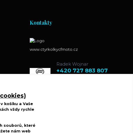
Kontakty
www.ctyrkolkycfmoto.cz
Radek Wojnar
+420 727 883 807
(Po-St-Pá, 10-17 hod. Út-
Čt 8.00-15.00 hod.)
 cookies)
r.w.d@centrum.cz
v košíku a Vaše
kách vždy rychle
h souborů, které
můžete nám web