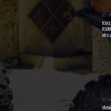
31
FAQ
PARL
167/
2
5let