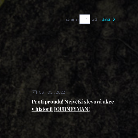
strana
z 2
další
03
05
2022
Proti proudu! Největší slevová akce
v historii JOURNEYMAN!