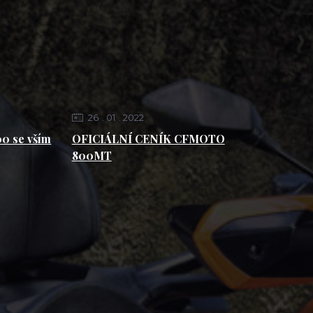
26
01
2022
0 se vším
OFICIÁLNÍ CENÍK CFMOTO
800MT