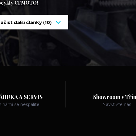
ocykly CFMOTO!
ačíst další články (10)
ÁRUKA A SERVIS
Showroom v Třin
s námi se nespálíte
Navštivte nás