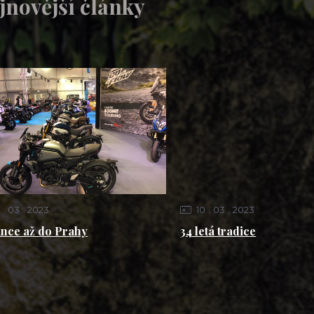
jnovější články
03
2023
10
03
2023
ince až do Prahy
34 letá tradice