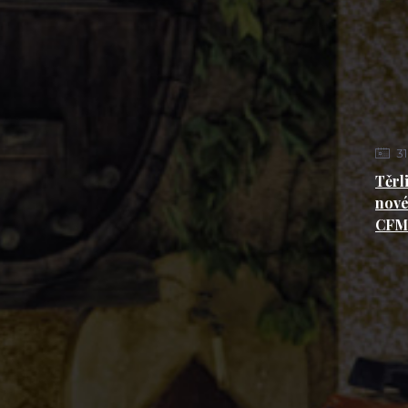
31
Těrl
nové
CF