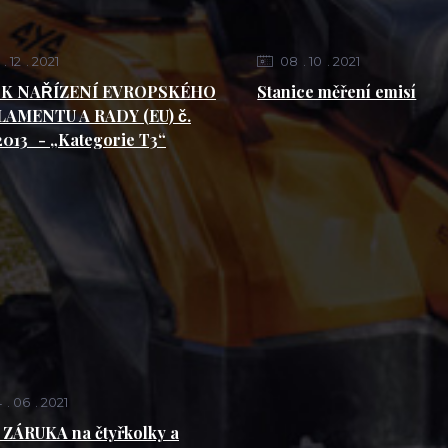
12
2021
08
10
2021
 K NAŘÍZENÍ EVROPSKÉHO
Stanice měření emisí
AMENTU A RADY (EU) č.
2013 - „Kategorie T3“
4
06
2021
á ZÁRUKA na čtyřkolky a