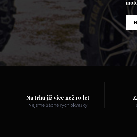
mot
N
Na trhu již více než 10 let
Z
Nejsme žádné rychlokvašky