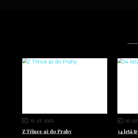
10
03
2023
10
03
Z Třince až do Prahy
34 letá t