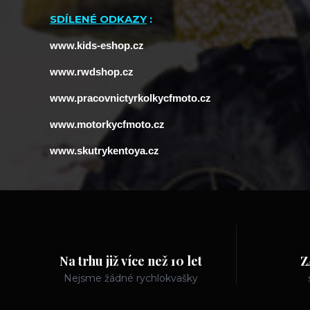
SDÍLENÉ ODKAZY
:
www.kids-eshop.cz
www.rwdshop.cz
www.pracovnictyrkolkycfmoto.cz
www.
motorkycfmoto.cz
www.
skutrykentoya.cz
Na trhu již více než 10 let
Z
Nejsme žádné rychlokvašky