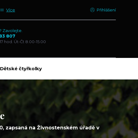
Více
Přihlášení
? Zavolejte.
83 807
17 hod. Út-Čt 8.00-15.00
Dětské čtyřkolky
ce
00, zapsaná na Živnostenském úřadě v