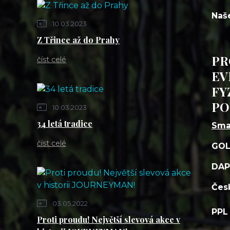
Naš
10.03.2023
Z Třince až do Prahy
PR
číst celé
EV
FY
PO
10.03.2023
34 letá tradice
Sma
číst celé
GOL
DAP
Česk
03.05.2022
PPL 
Proti proudu! Největší slevová akce v