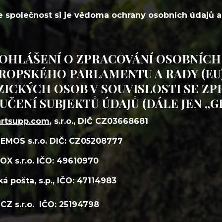
e společnost si je vědoma ochrany osobních údajů a
OHLÁŠENÍ O ZPRACOVÁNÍ OSOBNÍCH 
ROPSKÉHO PARLAMENTU A RADY (EU)
ZICKÝCH OSOB V SOUVISLOSTI SE Z
UČENÍ SUBJEKTŮ ÚDAJŮ (DÁLE JEN „G
rtsupp.com
, s.r.o., DIČ CZ03668681
EMOS s.r.o. DIČ: CZ05208777
OX s.r.o. IČO: 49610970
á pošta, s.p., IČO: 47114983
CZ s.r.o. IČO: 25194798