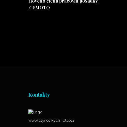
nového člena pracovní posádky
CFMOTO
Kontakty
www.ctyrkolkycfmoto.cz