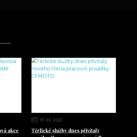
31
03
2022
ová akce
Těrlické služby dnes přivítaly