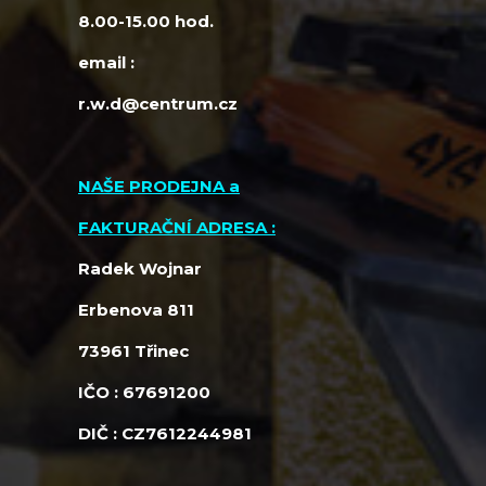
8.00-15.00 hod.
email :
r.w.d@centrum.cz
NAŠE PRODEJNA a
FAKTURAČNÍ ADRESA :
Radek Wojnar
Erbenova 811
73961 Třinec
IČO : 67691200
DIČ : CZ7612244981