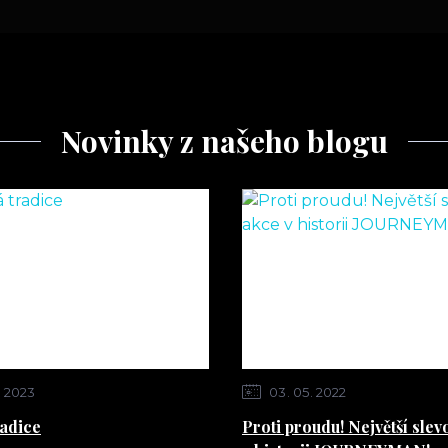
Novinky z našeho blogu
2023
03
05
2022
radice
Proti proudu! Největší slev