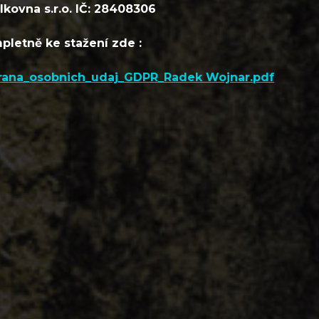
lkovna s.r.o. IČ: 28408306
pletně ke stažení zde :
rana_osobnich_udaj_GDPR_Radek Wojnar.pdf