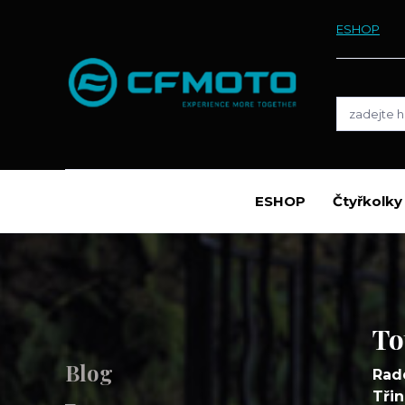
ESHOP
ESHOP
Čtyřkolk
To
Blog
Rad
Třin