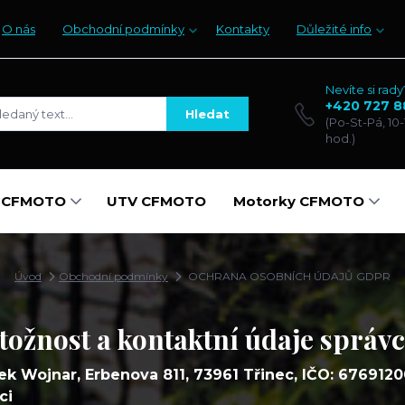
O nás
Obchodní podmínky
Kontakty
Důležité info
Nevíte si rady
+420 727 8
Hledat
(Po-St-Pá, 10-
hod.)
y CFMOTO
UTV CFMOTO
Motorky CFMOTO
Úvod
Obchodní podmínky
OCHRANA OSOBNÍCH ÚDAJŮ GDPR
tožnost a kontaktní údaje správ
ek Wojnar, Erbenova 811, 73961 Třinec, IČO: 676912
ci