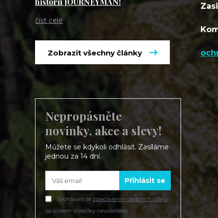
historii JOURNEYMAN!
Zasi
číst celé
Kom
Zobrazit všechny články
och
Nepropásněte
novinky, akce a slevy!
Můžete se kdykoli odhlásit. Zasíláme
jednou za 14 dní.
Přihlásit se
Souhlasím se
zpracováním osobních údajů
za účelem rozesílky newsletteru.