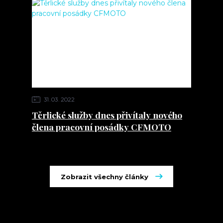
31
03
2022
Těrlické služby dnes přivítaly nového
člena pracovní posádky CFMOTO
Zobrazit všechny články