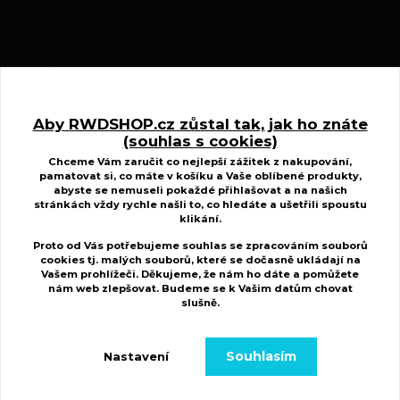
Kontakty
Aby RWDSHOP.cz zůstal tak, jak ho znáte
(souhlas s cookies)
www.ctyrkolkycfmoto.cz
Chceme Vám zaručit co nejlepší zážitek z nakupování,
pamatovat si, co máte v košíku a Vaše oblíbené produkty,
Radek Wojnar
abyste se nemuseli pokaždé přihlašovat a na našich
+420 727 883 807
stránkách vždy rychle našli to, co hledáte a ušetřili spoustu
(Po-St-Pá, 10-17 hod. Út-Čt 8.00-15.00 hod.)
klikání.
Proto od Vás potřebujeme souhlas se zpracováním souborů
r.w.d@centrum.cz
cookies tj. malých souborů, které se dočasně ukládají na
Vašem prohlížeči. Děkujeme, že nám ho dáte a pomůžete
nám web zlepšovat. Budeme se k Vašim
datům chovat
slušně
.
Souhlasím
Nastavení
Copyright 2022 Ctyrkolkycfmoto.cz. Všechna práva vyhrazena.