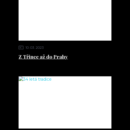
10
03
2023
Z Třince až do Prahy