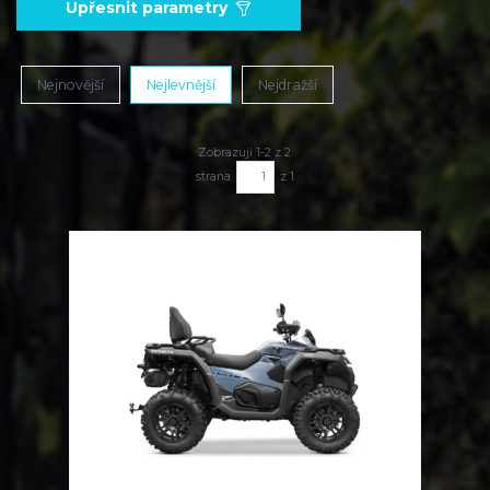
Upřesnit parametry
Nejnovější
Nejlevnější
Nejdražší
Zobrazuji 1-2 z 2
strana
z 1