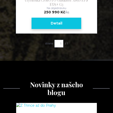
čtyřkolka CFMOTO Gladiator X850 EPS
EU5+ G3
Na objednávku
250 990 Kč
/
ks
Detail
strana
z 1
Novinky z našeho
blogu