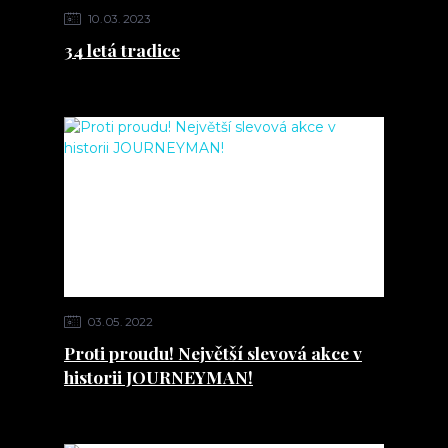
10
03
2023
34 letá tradice
03
05
2022
Proti proudu! Největší slevová akce v
historii JOURNEYMAN!