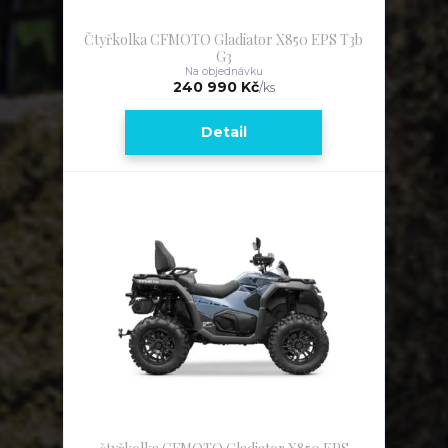
Čtyřkolka CFMOTO Gladiator X850 EPS T3b
G3
Na objednávku
240 990 Kč
/
ks
Detail