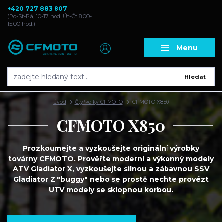
+420 727 883 807
(Po-St-Pá, 10-17 hod. Út-Čt 8.00-
15.00 hod.)
Menu
Hledat
Úvod
Čtyřkolky CFMOTO
CFMOTO X850
CFMOTO X850
Prozkoumejte a vyzkoušejte originální výrobky
továrny CFMOTO. Prověřte moderní a výkonný modely
ATV Gladiator X, vyzkoušejte silnou a zábavnou SSV
Gladiator Z "buggy" nebo se prostě nechte provézt
UTV modely se sklopnou korbou.