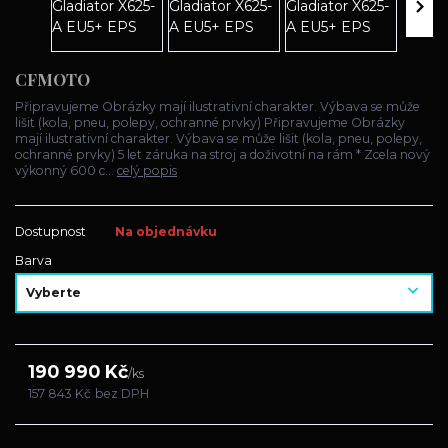
CFMOTO
Připravujeme Obrázky mají ilustrativní charakter. Výbava se může
lišit (kola, pneu, polepy, ochranné prvky) Připravujeme Obrázky
mají ilustrativní charakter. Výbava se může lišit (kola, pneu, polepy,
ochranné prvky) 5 let záruka na stroj a doživotní na rám * Zcela nový
výkonný 600 c...
celý popis
Dostupnost
Na objednávku
Barva
190 990 Kč
/
ks
157 843 Kč
bez DPH