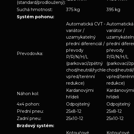
(standard/prodloužený):
Suchá hmotnost:
375 kg
395 kg
Systém pohonu:
Automatická CVT -
Automatická
variátor /
variátor /
uzamykatelný
uzamykateln
přední diferenciál /
přední diferen
převody
převody
Převodovka:
P/R/N/H/L
P/R/N/H/L
(parkovací/zpětný
(parkovací/z
chod/neutrál/rychle
chod/neutrál/
vpřed/terénní
vpřed/terénn
redukce)
redukce)
Kardanovými
Kardanovými
Náhon kol:
hřídeli
hřídeli
4x4 pohon:
Odpojitelný
Odpojitelný
Přední pneu:
25x8-12
25x8-12
Zadní pneu:
25x10-12
25x10-12
Brzdový systém:
Kotoučové
Kotoučové