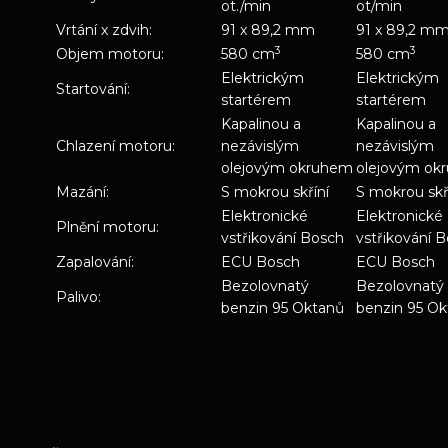
ot./min
ot/min
Vrtání x zdvih:
91 x 89,2 mm
91 x 89,2 m
3
3
Objem motoru:
580 cm
580 cm
Elektrickým
Elektrickým
Startování:
startérem
startérem
Kapalinou a
Kapalinou a
Chlazení motoru:
nezávislým
nezávislým
olejovým okruhem
olejovým ok
Mazání:
S mokrou skříní
S mokrou skř
Elektronické
Elektronické
Plnění motoru:
vstřikování Bosch
vstřikování 
Zapalování:
ECU Bosch
ECU Bosch
Bezolovnatý
Bezolovnatý
Palivo:
benzin 95 Oktanů
benzin 95 O