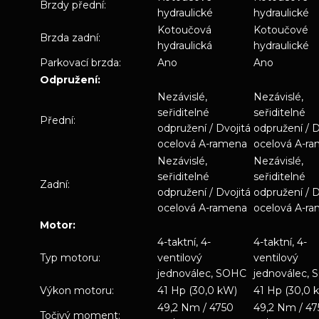
Brzdy přední:
hydraulické
hydraulické
Kotoučová
Kotoučové
Brzda zadní:
hydraulická
hydraulické
Parkovací brzda:
Ano
Ano
Odpružení:
Nezávislé,
Nezávislé,
seřiditelné
seřiditelné
Přední:
odpružení / Dvojitá
odpružení / D
ocelová A-ramena
ocelová A-r
Nezávislé,
Nezávislé,
seřiditelné
seřiditelné
Zadní:
odpružení / Dvojitá
odpružení / D
ocelová A-ramena
ocelová A-r
Motor:
4-taktní, 4-
4-taktní, 4-
Typ motoru:
ventilový
ventilový
jednoválec, SOHC
jednoválec,
Výkon motoru:
41 Hp (30,0 kW)
41 Hp (30,0 
49,2 Nm / 4750
49,2 Nm / 47
Točivý moment: