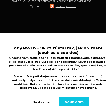
Copyright 2022 Ctyrkolkycfmoto.cz. Všechna práva vyhrazena.
Vytvořeno na
Eshop-rychle.cz
Aby RWDSHOP.cz zůstal tak, jak ho znáte
(souhlas s cookies)
Chceme Vám zaručit co nejlepší zážitek z nakupování, pamatova
si, co máte v košíku a Vaše oblíbené produkty, abyste se nemusel
pokaždé přihlašovat a na našich stránkách vždy rychle našli to, c
hledáte a ušetřili spoustu klikání.
Proto od Vás potřebujeme souhlas se zpracováním souborů
cookies tj. malých souborů, které se dočasně ukládají na Vašem
prohlížeči. Děkujeme, že nám ho dáte a pomůžete nám web
zlepšovat. Budeme se k Vašim
datům chovat slušně
.
Souhlasím
Nastavení