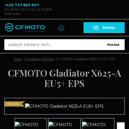
+420 727 883 807
(Po-St-Pá, 10-17 hod. Út-Čt 8.00-
15.00 hod.)
Menu
Hledat
Úvod
Čtyřkolky CFMOTO
CFMOTO Gladiator X625-A EU5+ EPS
CFMOTO Gladiator X625-A
EU5+ EPS
Novinka