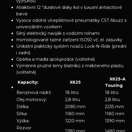
výztuhou
Atraktivní 12 “duralové disky kol v luxusní antracitové
barvě
Vysoce odolné víceplátnové pneumatiky CST Abuzz s
univerzálním vzorkem
Silný elektrický naviják s vodicími rolnami
Homologované tažné zařízení ISO50 vč. el. zásuvky
Unikátní praktický systém nosičů Lock-N-Ride (přední
i zadní)
Opěrka a madla spolujezdce (volitelně)
Výměnné pružné lemy blatníků z měkčeného plastu
(volitelně)
X625-A
Kapacity:
X625
Touring
Benzinová nádrž:
18 litrů
18 litrů
Olej motorový:
2,8 litru
2,8 litru
Délka:
2085 mm
2235 mm
Šířka:
1180 mm
1180 mm
Výška:
1220 mm
1390 mm
Rozvor
1280 mm
1480 mm