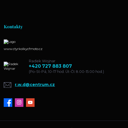
Kontakty
www.ctyrkolkycfmoto.cz
Radek Wojnar
+420 727 883 807
(Po-St-Pá, 10-17 hod. Út-Čt 8.00-15.00 hod.)
r.w.d@centrum.cz