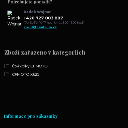
Potřebujete poradit?
Radek Wojnar
+420 727 883 807
(Po-St-Pá, 10-17 hod. Út-Čt 8.00-15.00 hod.)
r.w.d@centrum.cz
Zboží zařazeno v kategoriích
Čtyřkolky CFMOTO
CFMOTO X625
Informace pro zákazníky