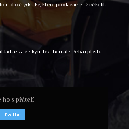
líbí jako čtyřkolky, které prodáváme již několik
říklad až za velkým budhou ale třeba i plavba
e ho s přáteli
Twitter