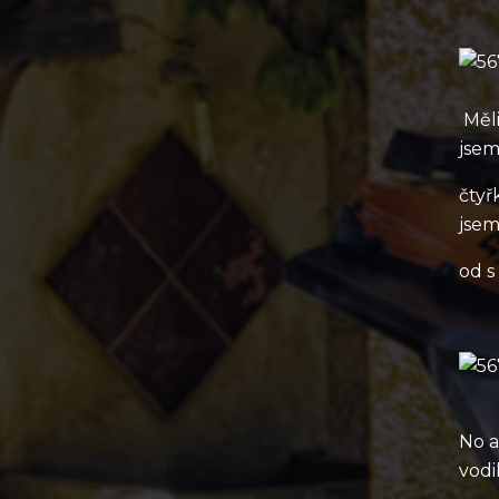
Měli
jsem
čtyř
jsem
od s
No a
vodi