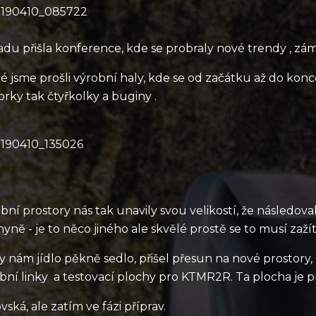
adu přišla konference, kde se probraly nové trendy , zám
é jsme prošli výrobní haly, kde se od začátku až do konc
rky tak čtyřkolky a buginy .
bní prostory nás tak unavily svou velikostí, že následova
yně - je to něco jiného ale skvělé prostě se to musí zažít
y nám jídlo pěkně sedlo, přišel přesun na nové prostor
bní linky a testovací plochy pro KTMR2R. Ta plocha je p
vská, ale zatím ve fázi příprav.