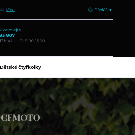
Více
Přihlášení
? Zavolejte.
83 807
17 hod. Út-Čt 8.00-15.00
Dětské čtyřkolky
Y CFMOTO