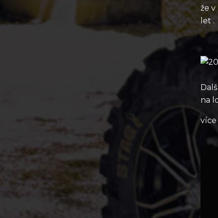
že v
let .
Dalš
na l
více