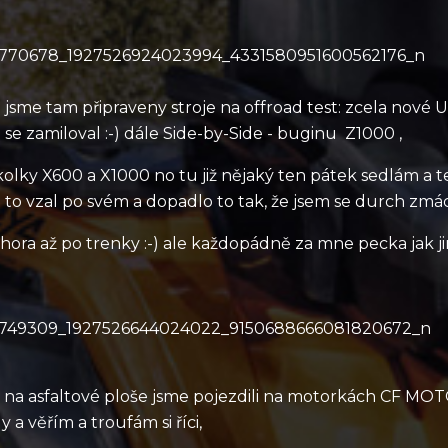
 jsme tam připraveny stroje na offroad test: zcela nové
 se zamiloval :-) dále Side-by-Side - buginu Z1000 ,
kolky X600 a X1000 no tu již nějaký ten pátek sedlám a
 to vzal po svém a dopadlo to tak, že jsem se durch zmá
 hora až po trenky :-) ale každopádně za mne pecka jak ji
 na asfaltové ploše jsme pojezdili na motorkách CF MOT
ly a věřím a troufám si říci,