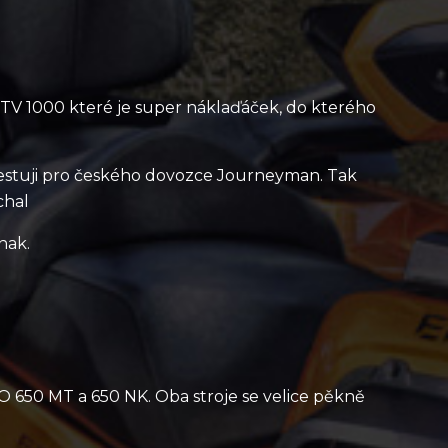
 UTV 1000 které je super náklaďáček, do kterého
 testuji pro českého dovozce Journeyman. Tak
chal
nak.
O 650 MT a 650 NK. Oba stroje se velice pěkně