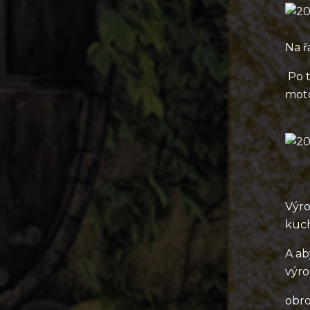
Na ř
Po t
moto
Výro
kuch
A ab
výro
obro