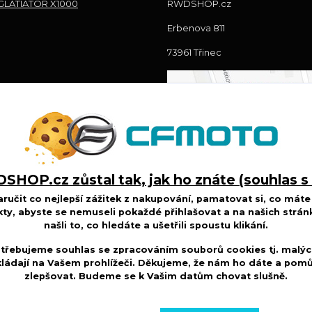
LATIATOR X1000
RWDSHOP.cz
Erbenova 811
73961 Třinec
HOP.cz zůstal tak, jak ho znáte (souhlas s
učit co nejlepší zážitek z nakupování, pamatovat si, co máte 
ty, abyste se nemuseli pokaždé přihlašovat a na našich strán
našli to, co hledáte a ušetřili spoustu klikání.
třebujeme souhlas se zpracováním souborů cookies tj. malýc
ládají na Vašem prohlížeči. Děkujeme, že nám ho dáte a po
zlepšovat. Budeme se k Vašim
datům chovat slušně
.