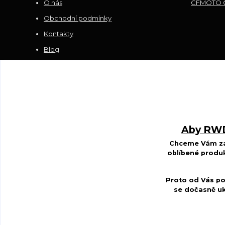
O nás
CFMOTO G
Obchodní podmínky
Kontakty
Blog
Sledujte nás na FACEBOOKU
Aby RWDS
Chceme Vám zar
oblíbené produk
Proto od Vás po
se dočasně uk