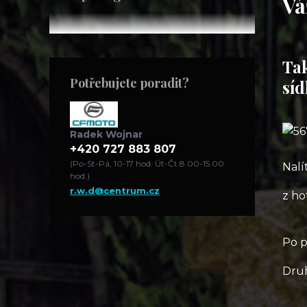
Vá
Tak
Potřebujete poradit?
síd
Radek Wojnar
+420 727 883 807
(Po-St-Pá, 10-17 hod. Út-Čt 8.00-15.00
Nalí
hod.)
r.w.d@centrum.cz
z ho
Po p
Druh