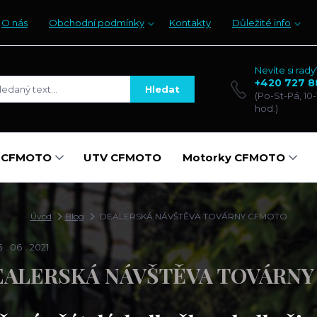
O nás
Obchodní podmínky
Kontakty
Důležité info
Nevíte si rady
+420 727 8
Hledat
(Po-St-Pá, 10-
hod.)
y CFMOTO
UTV CFMOTO
Motorky CFMOTO
Úvod
Blog
DEALERSKÁ NÁVŠTĚVA TOVÁRNY CFMOTO
5
06
2021
EALERSKÁ NÁVŠTĚVA TOVÁRN