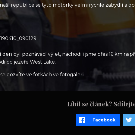
 naší republice se tyto motorky velmi rychle zabydlí a ob
í den byl poznávací výlet, nachodili jsme přes 16 km nap
odi po jezeře West Lake...
 se dozvíte ve fotkách ve fotogalerii.
Líbil se článek? Sdílejt
Facebook