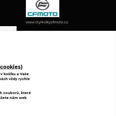
www.ctyrkolkycfmoto.cz
Radek Wojnar
+420 727 883 807
(Po-St-Pá, 10-17 hod. Út-
Čt 8.00-15.00 hod.)
r.w.d@centrum.cz
 cookies)
v košíku a Vaše
kách vždy rychle
h souborů, které
můžete nám web