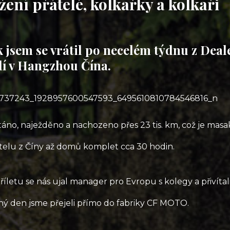
žení přátelé, kolkařky a kolkaři
 jsem se vrátil po necelém týdnu z Dea
lí v Hangzhou Čína.
táno, naježděno a nachozeno přes 23 tis. km, což je masak
telu z Číny až domů komplet cca 30 hodin.
říletu se nás ujal manager pro Evropu s kolegy a přivítali
ý den jsme přejeli přímo do fabriky CF MOTO.