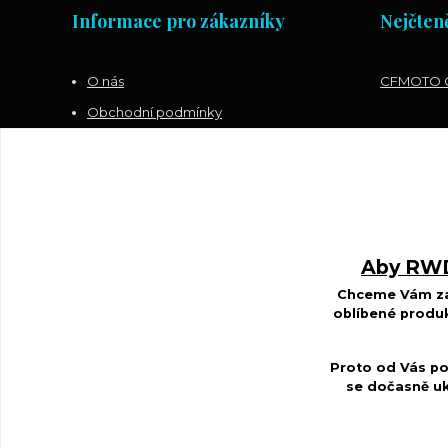
Informace pro zákazníky
Nejčteně
O nás
CFMOTO G
Obchodní podmínky
Kontakty
Blog
Sledujte nás na FACEBOOKU
Aby RWDS
Chceme Vám zar
oblíbené produk
Proto od Vás po
se dočasně uk