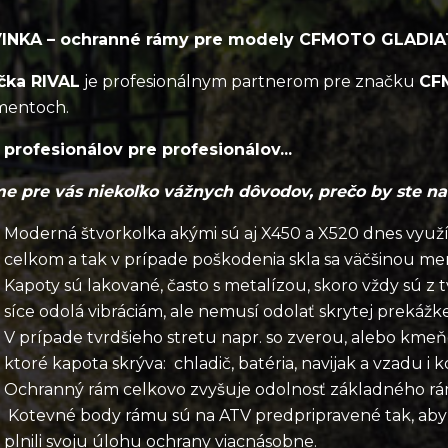
INKA – ochranné rámy pre modely CFMOTO GLADIATOR
čka RIVAL
je profesionálnym partnerom pre značku
CF
mentoch.
d profesionálov pre profesionálov...
e pre vás niekoľko vážnych dôvodov, prečo by ste n
Moderná štvorkolka akými sú aj X450 a X520 dnes využ
celkom a tak v prípade poškodenia skla sa väčšinou me
Kapoty sú lakované, často s metalízou, skoro vždy sú z 
síce odolá vibráciám, ale nemusí odolať skrytej prekážke.
V prípade tvrdšieho stretu napr. so zverou, alebo km
ktoré kapota skrýva: chladič, batéria, navijak a vzadu i 
Ochranný rám celkovo zvyšuje odolnosť základného rá
Kotevné body rámu sú na ATV predpripravené tak, aby
plnili svoju úlohu ochrany viacnásobne.