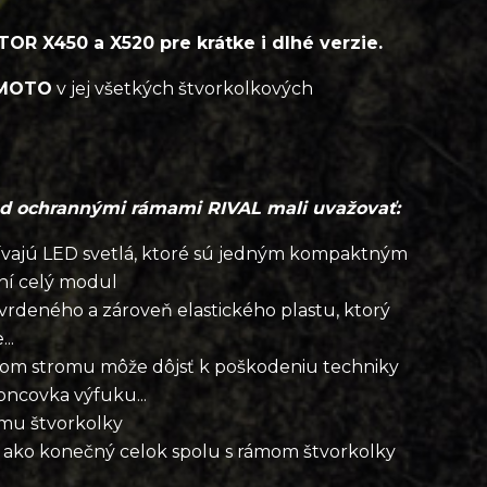
 X450 a X520 pre krátke i dlhé verzie.
MOTO
v jej všetkých štvorkolkových
ad ochrannými rámami RIVAL mali uvažovať:
ívajú LED svetlá, ktoré sú jedným kompaktným
ní celý modul
tvrdeného a zároveň elastického plastu, ktorý
..
eňom stromu môže dôjsť k poškodeniu techniky
koncovka výfuku...
mu štvorkolky
 ako konečný celok spolu s rámom štvorkolky