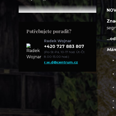
NOV
Zna
seg
Potřebujete poradit?
...o
Radek Wojnar
+420 727 883 807
Mám
(Po-St-Pá, 10-17 hod. Út-Čt
8.00-15.00 hod.)
r.w.d@centrum.cz