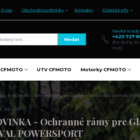
O nás
Obchodní podmínky
Kontakty
Důležité info
Nevíte si rady
+420 727 8
Hledat
(Po-St-Pá, 10-
hod.)
y CFMOTO
UTV CFMOTO
Motorky CFMOTO
log
NOVINKA - Ochranné rámy pre Gladiator X450 a X520 od RIVAL P
5
02
2021
VINKA - Ochranné rámy pre Gla
IVAL POWERSPORT