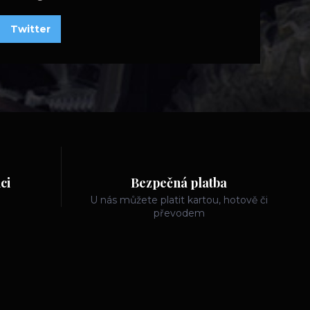
Twitter
ci
Bezpečná platba
U nás můžete platit kartou, hotově či
převodem