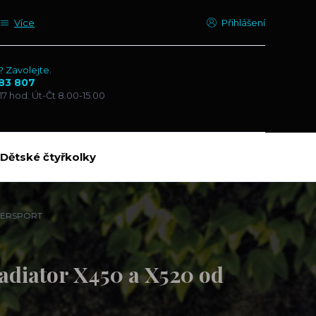
Více
Přihlášení
? Zavolejte.
83 807
17 hod. Út-Čt 8.00-15.00
Dětské čtyřkolky
OWERSPORT
diator X450 a X520 od