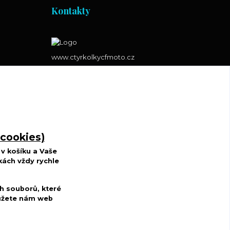
Kontakty
www.ctyrkolkycfmoto.cz
Radek Wojnar
+420 727 883 807
(Po-St-Pá, 10-17 hod. Út-Čt
8.00-15.00 hod.)
 cookies)
r.w.d@centrum.cz
v košíku a Vaše
kách vždy rychle
h souborů, které
můžete nám web