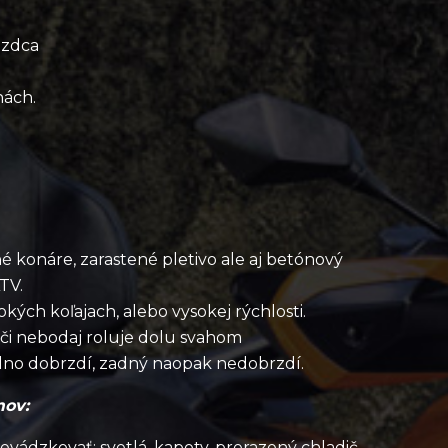
azdca
nách.
lné konáre, zarastené pletivo ale aj betónový
TV.
kých koľajach, alebo vysokej rýchlosti.
 či nebodaj roluje dolu svahom
ilno dobrzdí, zadný naopak nedobrzdí.
mov:
ádzkovať: svetlá, kapoty, prerazený chladič,