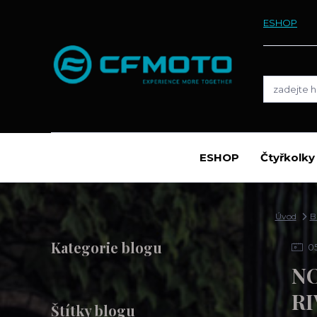
ESHOP
ESHOP
Čtyřkolk
Úvod
B
Kategorie blogu
0
NO
R
Štítky blogu