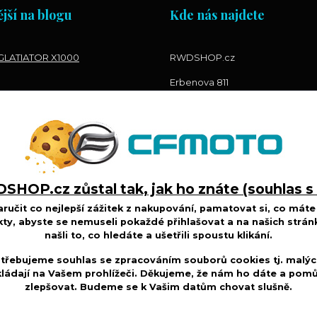
jší na blogu
Kde nás najdete
LATIATOR X1000
RWDSHOP.cz
Erbenova 811
73961 Třinec
HOP.cz zůstal tak, jak ho znáte (souhlas s
učit co nejlepší zážitek z nakupování, pamatovat si, co máte 
ty, abyste se nemuseli pokaždé přihlašovat a na našich strán
našli to, co hledáte a ušetřili spoustu klikání.
třebujeme souhlas se zpracováním souborů cookies tj. malýc
ládají na Vašem prohlížeči. Děkujeme, že nám ho dáte a po
zlepšovat. Budeme se k Vašim
datům chovat slušně
.