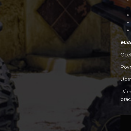
Mate
Oceľ
Povr
Upev
Rámy
prac