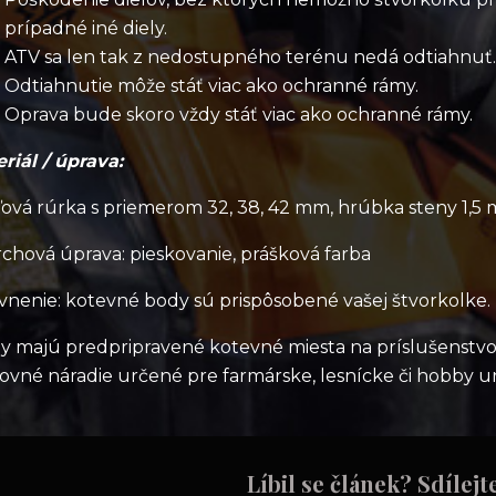
prípadné iné diely.
ATV sa len tak z nedostupného terénu nedá odtiahnuť.
Odtiahnutie môže stáť viac ako ochranné rámy.
Oprava bude skoro vždy stáť viac ako ochranné rámy.
ri
ál / úprava:
ová rúrka s priemerom 32, 38, 42 mm, hrúbka steny 1,5
chová úprava: pieskovanie, prášková farba
nenie: kotevné body sú prispôsobené vašej štvorkolke.
 majú predpripravené kotevné miesta na príslušenstvo –
ovné náradie určené pre farmárske, lesnícke či hobby ur
Líbil se článek? Sdílejt