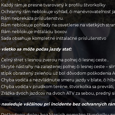
Každý rám je presne tvarovaný k profilu štvorkolky
Ochranný rám neblokuje výhľad, či manévrovateľnosť j
Rám neprekáža príslušenstvu.
Rám neblokuje pohľady na osvetlenie na všetkých stra
Rám neblokuje inštaláciu boxov.
Sada obsahuje kompletné inštalačné príslušenstvo
 všetko sa môže počas jazdy stať:
Čelný stret s lesnou zverou na poľnej či lesnej ceste...
Skryté nástrahy na zarastenej poľnej či lesnej ceste – si
stĺpik obrastený zeleňou už bol dôvodom poškodenia A
Chyba vodiča a nezvládnutie smeru jazdy v blate, či hlbo
Chyba vodiča v prudkom teréne, štvorkolka sa prevráti,
Zrážka dvoch jazdcov na dvoch ATV za sebou, predný s
 nasleduje väčšinou pri incidente bez ochranných rá
Poškodenie dielov, bez ktorých nemožno štvorkolku prev