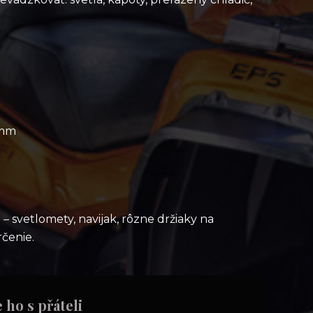
 mm
 svetlomety, navijak, rôzne držiaky na
čenie.
e ho s přáteli