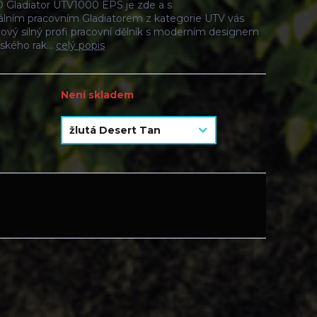
Gladiator UTV1000 EPS je zde a s
álním pracovním Gladiatorem z kategorie UTV vás
a nový silný profi pracovní dělník s moderním designem
ského rak...
celý popis
Není skladem
H