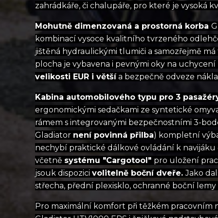
zahrádkáře, či chalupáře, pro které je vysoká k
Mohutně dimenzovaná a prostorná korba
G
kombinací vysoce kvalitního tvrzeného odlehčen
jištěná hydraulickými tlumiči a samozřejmě má 
plocha je vybavena i pevnými oky na uchycen
velikosti EUR i větší
a bezpečně odveze náklad
Kabina automobilového typu pro 3 pasažé
ergonomickými sedačkami ze syntetické omyv
rámem s integrovanými bezpečnostními 3-bodo
Gladiator
není povinná přilba
) kompletní výb
nechybí praktické dálkové ovládání k navijáku
včetně
systému "Cargotool"
pro uložení prac
jsouk dispozici
volitelně boční dveře.
Jako dal
střecha, přední plexisklo, ochranné boční lemy 
Pro maximální komfort při těžkém pracovním n