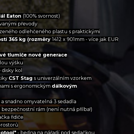
iál Eaton
(100% svornost)
ovanými převody
vrzeného odlehčeného plastu s praktickými
tí 365 kg (rozměry
1412 x 901mm - více jak EUR
vé tlumiče nové generace
tlou výšku
 disky kol
tiky
CST Stag
s univerzálním vzorkem
lnami s ergonomickým
dálkovým
 a snadno omyvatelná 3 sedadla
ezpečnostní rám (není nutná přilba!)
čka řidiče
prostorů
otool"
- bedna na nářadí pod sedačkou