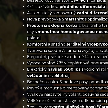
Bezespojkový variator
CV-Tech
(Canada)
4x4 s uzávěrkou
předního diferenciálu
Automatický samosvorný
zadní diferenc
Nová převodovka
Smartshift
s optimaliz
Prostorná
sklopná korba
z kvalitního t
oky s
mohutnou homologovanou nosnos
paleta)
Komfortní a snadno seřiditelné
víceprvko
Tvarovaná spodní A-ramena zvyšující svě
Elegantní, praktické a odolné 14 “duralové
Vysoce odolné
27”
víceplátnové pneuma
Elektrický
naviják 3500 lbs
s vodicími ro
ovládáním
(volitelně)
Bezpečnostními 3-bodové pásy, pohodlná
Pevný a mohutně dimenzovaný ochranný b
Výškově nastavitelný volant, posuvná seda
Velké množství praktických odkládacích 
Zcela nový
systém úložných boxů "Carg