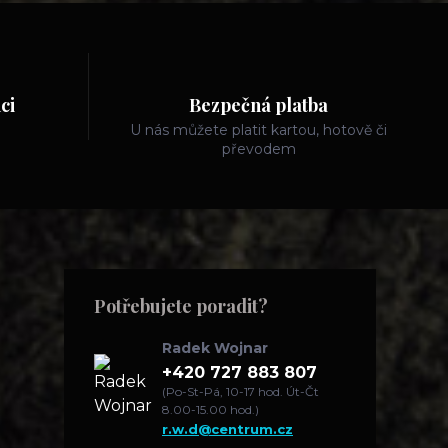
ci
Bezpečná platba
U nás můžete platit kartou, hotově či
převodem
Potřebujete poradit?
Radek Wojnar
+420 727 883 807
(Po-St-Pá, 10-17 hod. Út-Čt
8.00-15.00 hod.)
r.w.d@centrum.cz