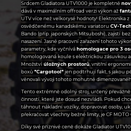
Srdcem Gladiatora UTV1000 je kompletně
nov
dává v maximálním offroad verzi výkon až
fant
UTV více než velkorysé hodnoty! Elektronika z
osvědčenému kanadskému variatoru
CV-Tec
Bando (příp. japonských Mitsuboshi), zajistí be
nasazení. Jasné pracovní zařazení tohoto výk
parametry, kde vyčnívá
homologace pro 3 os
homologovaná koule s elektrickou zásuvkou 
Množství
úložných prostorů
, vnitřní ergonom
boxů
"Cargotool"
jen podtrhují fakt, s jakou p
věnovali vývoji tohoto mohutně dimenzovaného
Tento extrémně odolný stroj, určený převážně
činností, které jste dosud nezvládli. Pokud c
táhnout nákladní vozíky, dopravovat osoby, uk
překračovat všechny bežné limity, je CF MOTO
Díky své příznivé ceně dokáže Gladiator UTV100