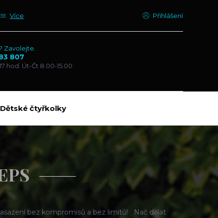
Více
Přihlášení
? Zavolejte.
83 807
17 hod. Út-Čt 8.00-15.00
Dětské čtyřkolky
EPS
sazení bez kompromisů a bez limitů! Nač dělat