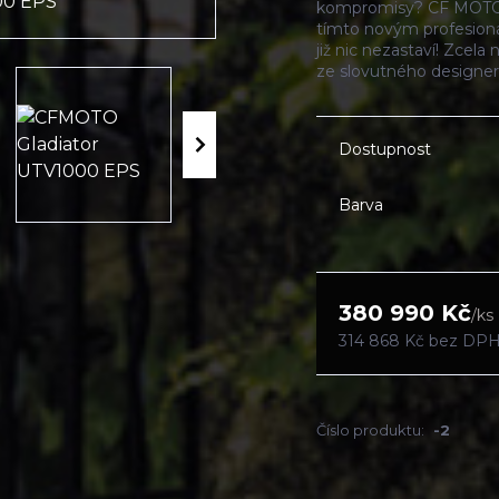
kompromisy? CF MOTO 
tímto novým profesion
již nic nezastaví! Zcel
ze slovutného designer
Dostupnost
Barva
380 990 Kč
/
ks
314 868 Kč
bez DP
Číslo produktu:
-2