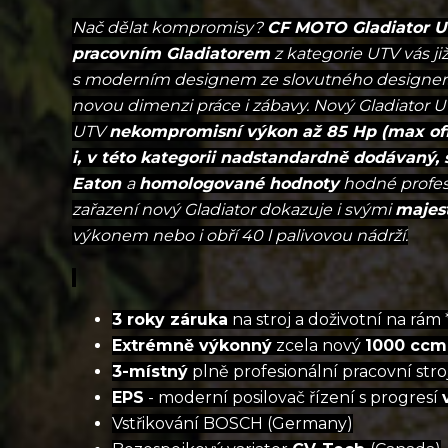
Nač dělat kompromisy?
CF MOTO Gladiator 
pracovním Gladiatorem
z kategorie UTV vás již
s moderním designem ze slovutného designe
novou dimenzi práce i zábavy. Nový Gladiator U
UTV
nekompromisní výkon až 85 Hp (max of
i, v této kategorii nadstandardně dodávaný,
Eaton
a
homologované hodnoty
hodné profesi
zařazení nový Gladiator dokazuje i svými
majes
výkonem nebo i obří 40 l palivovou nádrží.
3 roky záruka
na stroj a doživotní na rám 
Extrémně výkonný
zcela nový
1000 ccm
3-místný
plně profesionální pracovní stro
EPS
- moderní posilovač řízení s progresí
Vstřikování BOSCH (Germany)