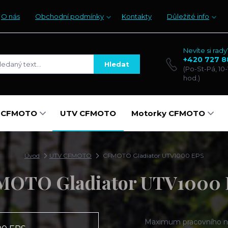
O nás
Obchodní podmínky
Kontakty
Důležité info
Nevíte si rady
+420 727 8
Hledat
(Po-St-Pá, 10-
hod.)
y CFMOTO
UTV CFMOTO
Motorky CFMOTO
Úvod
UTV CFMOTO
CFMOTO Gladiator UTV1000 EPS
MOTO Gladiator UTV1000 
Maximum pracovního na