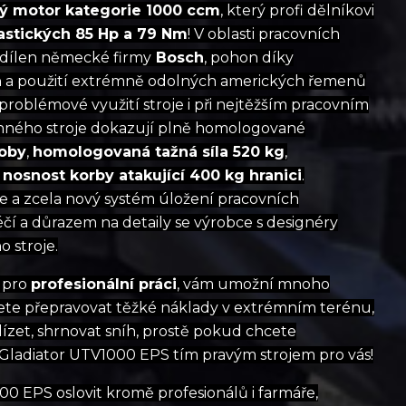
ý motor kategorie 1000 ccm
, který profi dělníkovi
astických 85 Hp a 79 Nm
! V oblasti pracovních
 dílen německé firmy
Bosch
, pohon díky
h
a použití extrémně odolných amerických řemenů
zproblémové využití stroje i při nejtěžším pracovním
onného stroje dokazují plně homologované
oby
,
homologovaná tažná síla 520 kg
,
a
nosnost korby atakující 400 kg hranici
.
ie a zcela nový systém úložení pracovních
éčí a důrazem na detaily se výrobce s designéry
 stroje.
 pro
profesionální práci
, vám umožní mnoho
hcete přepravovat těžké náklady v extrémním terénu,
lízet, shrnovat sníh, prostě pokud chcete
 Gladiator UTV1000 EPS tím pravým strojem pro vás!
0 EPS oslovit kromě profesionálů i farmáře,