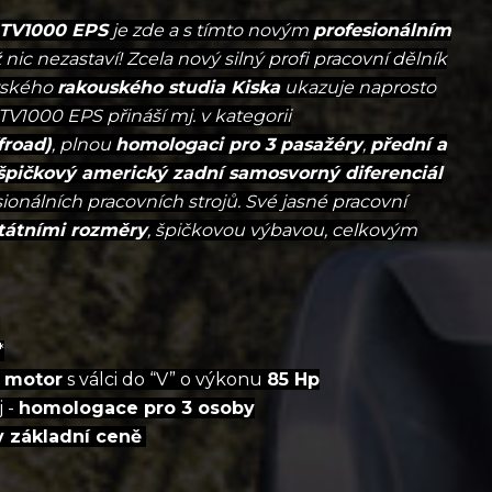
UTV1000 EPS
je zde a s tímto novým
profesionálním
 nic nezastaví! Zcela nový silný profi pracovní dělník
rského
rakouského studia Kiska
ukazuje naprosto
TV1000 EPS přináší mj. v kategorii
froad)
, plnou
homologaci pro 3 pasažéry
,
přední a
 špičkový americký zadní samosvorný diferenciál
onálních pracovních strojů. Své jasné pracovní
tátními rozměry
, špičkovou výbavou, celkovým
*
 motor
s válci do “V” o výkonu
85 Hp
j -
homologace pro 3 osoby
v základní ceně