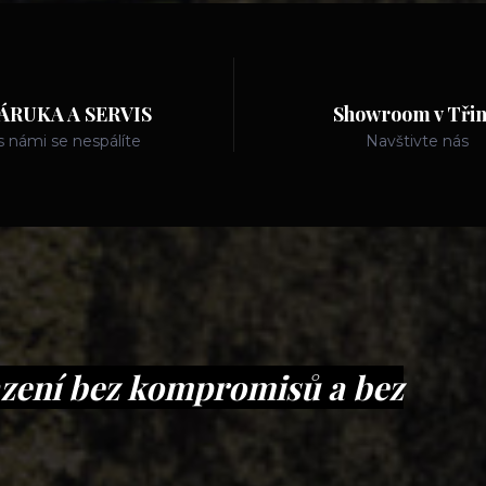
ÁRUKA A SERVIS
Showroom v Třin
s námi se nespálíte
Navštivte nás
ení bez kompromisů a bez