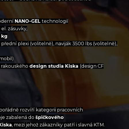
oderní
NANO-GEL
technologií
 el. zásuvky,
 kg
 přední plexi (volitelně), naviják 3500 lbs (volitelně),
mobil)
o rakouského
design studia Kiska
(design CF
ořádně rozvíří kategorii pracovních
oje zabalená do
špičkového
Kiska
, mezi jehož zákazníky patří i slavná KTM.