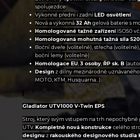
spolujezdce
Výkonné přední i zadní
LED osvětlení
Nová a výkonná
32 Ah
gelová baterie s m
Homologované tažné zařízení
ISO50 vč.
Homologovaná mohutná tažná síla 520
Boční dveře (volitelně), střecha (volitelně),
boční lemy (volitelně)
Homologace EU
,
3 osoby
,
ŘP sk. B
(auto
Design
z dílny mezinárodně uznávanéh
MOTO, KTM, Husquarna...)
Gladiator UTV1000 V-Twin EPS
.
Stroj, který svým vstupem na trh nepochybně p
UTV.
Kompletně nová konstrukce
celého str
designu
z
rakouského designového studia 