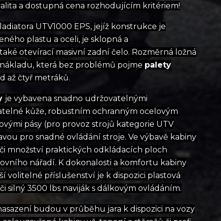
valita a dostupná cena rozhodujícím kritériem!
ladiatora UTV1000 EPS, jejíž konstrukce je
ého plastu a oceli, je sklopná a
také otevírací masivní zadní čelo. Rozměrná ložná
í nákladu, která bez problémů pojme
palety
 až čtyř metráků.
ry
je vybavena snadno udržovatelnými
atelné kůže, robustním ochranným ocelovým
vými pásy (pro provoz strojů kategorie UTV
avou pro snadné ovládání stroje. Ve výbavě kabiny
 či množství praktických odkládacích ploch
ovního nářadí. K dokonalosti a komfortu kabiny
ší volitelné příslušenství je k dispozici plastová
či silný 3500 lbs naviják s dálkovým ovládáním.
asazení budou v průběhu jara k dispozici na vozy