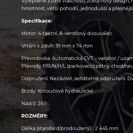
Vylepšené jízdní vlastnosti, zcela nový design, re
hmotnost, větší pohodlí, jednodušší a přesnější
Specifikace:
Motor:
4-taktní, 8-ventilový dvouválec
Vrtání x zdvih: 91 mm x 74 mm
Převodovka:
Automatická CVT – variátor / uzamy
Převody P/R/N/H/L (parkovací/zpětný chod/neu
Odpružení: Nezávislé, seřiditelné odpružení. 
Brzdy: Kotoučové hydraulické
Nádrž: 26 l
ROZMĚRY:
Délka (standard/prodoužený):
2 445 mm