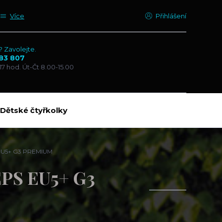
Více
Přihlášení
? Zavolejte.
83 807
17 hod. Út-Čt 8.00-15.00
Dětské čtyřkolky
 EU5+ G3 PREMIUM
EPS EU5+ G3