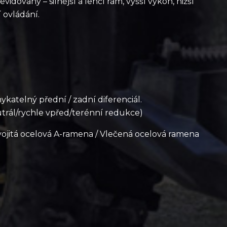
vidovaný – silnější a lehčí rám, vyšší výkon, nižší
 ovládání.
katelný přední / zadní diferenciál.
trál/rychle vpřed/terénní redukce)
Dvojitá ocelová A-ramena / Vlečená ocelová ramena