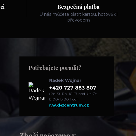
ci
Bezpečná platba
U nás můžete platit kartou, hotově či
převodem
Potřebujete poradit?
Radek Wojnar
+420 727 883 807
(Po-St-Pá, 10-17 hod. Út-Čt
8.00-15.00 hod.)
r.w.d@centrum.cz
Zboží zařazeno v