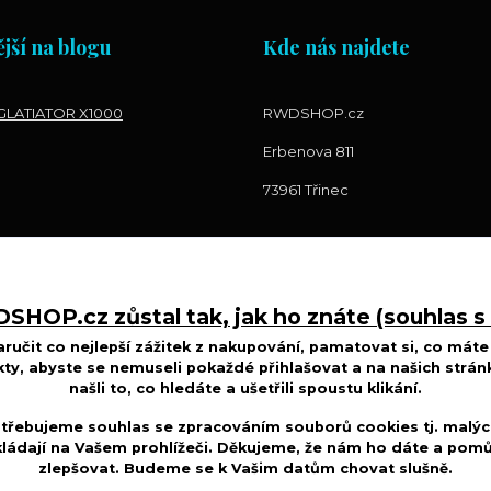
jší na blogu
Kde nás najdete
LATIATOR X1000
RWDSHOP.cz
Erbenova 811
73961 Třinec
HOP.cz zůstal tak, jak ho znáte (souhlas s
učit co nejlepší zážitek z nakupování, pamatovat si, co máte 
ty, abyste se nemuseli pokaždé přihlašovat a na našich strán
našli to, co hledáte a ušetřili spoustu klikání.
třebujeme souhlas se zpracováním souborů cookies tj. malýc
ládají na Vašem prohlížeči. Děkujeme, že nám ho dáte a po
zlepšovat. Budeme se k Vašim
datům chovat slušně
.