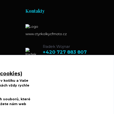
Kontakty
www.ctyrkolkycfmoto.cz
Radek Wojnar
+420 727 883 807
(Po-St-Pá, 10-17 hod. Út-Čt
8.00-15.00 hod.)
 cookies)
r.w.d@centrum.cz
v košíku a Vaše
kách vždy rychle
h souborů, které
můžete nám web