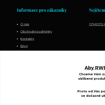
Informace pro zákazníky
Nejčteně
O nás
CFMOTO G
Obchodní podmínky
Kontakty
Blog
Sledujte nás na FACEBOOKU
Aby RWDS
Chceme Vám zar
oblíbené produk
Proto od Vás po
se dočasně uk