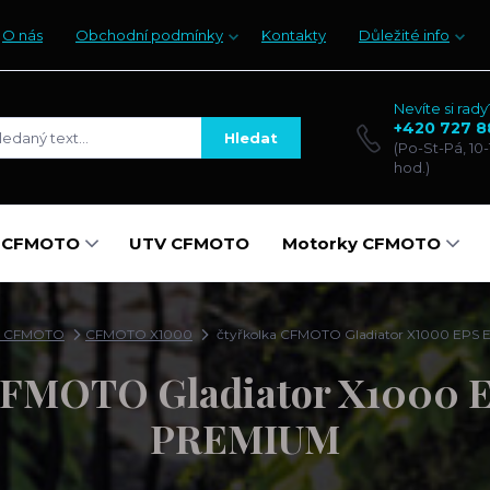
O nás
Obchodní podmínky
Kontakty
Důležité info
Nevíte si rady
+420 727 8
Hledat
(Po-St-Pá, 10-
hod.)
y CFMOTO
UTV CFMOTO
Motorky CFMOTO
ky CFMOTO
CFMOTO X1000
čtyřkolka CFMOTO Gladiator X1000 EPS
CFMOTO Gladiator X1000 
PREMIUM