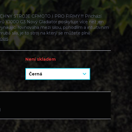
HNY STROJE CFMOTO I PRO FIRMY !!! Přichází
rů X1000 G3 Nový Gladiator poskytuje více než jen
vynikající rovnováha mezi silou, pohodlím a intuitivním
rubá síla, je to stroj na který se můžete plně
popis
Není skladem
H