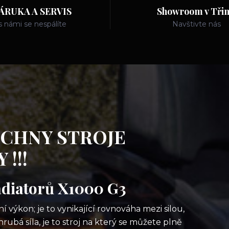
ÁRUKA A SERVIS
Showroom v Třin
s námi se nespálíte
Navštivte nás
ECHNY STROJE
!!!
adiatorů X1000 G3
 výkon; je to vynikající rovnováha mezi silou,
rubá síla, je to stroj na který se můžete plně