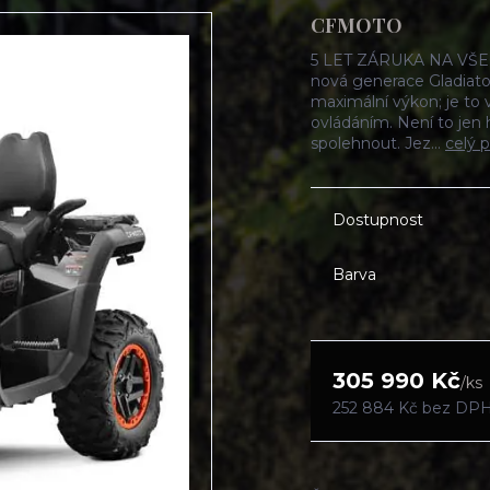
CFMOTO
5 LET ZÁRUKA NA VŠEC
nová generace Gladiato
maximální výkon; je to 
ovládáním. Není to jen h
spolehnout. Jez...
celý 
Dostupnost
Barva
305 990 Kč
/
ks
252 884 Kč
bez DP