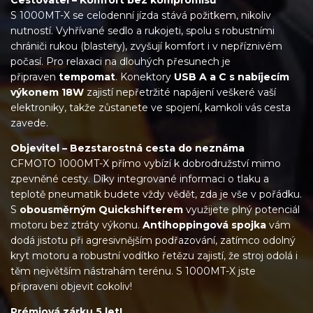
S 1000MT-X se celodenní jízda stává požitkem, nikoliv
nutností. Vyhřívané sedlo a rukojeti, spolu s robustními
chrániči rukou (blastery), zvyšují komfort i v nepříznivém
počasí. Pro relaxaci na dlouhých přesunech je
připraven
tempomat
. Konektory
USB A a C s nabíjecím
výkonem 18W
zajistí nepřetržité napájení veškeré vaší
elektroniky, takže zůstanete ve spojení, kamkoli vás cesta
zavede.
Objevitel – Bezstarostná cesta do neznáma
CFMOTO 1000MT-X přímo vybízí k dobrodružství mimo
zpevněné cesty. Díky integrované informaci o tlaku a
teplotě pneumatik budete vždy vědět, zda je vše v pořádku.
S
obousměrným Quickshifterem
využijete plný potenciál
motoru bez ztráty výkonu.
Antihoppingová spojka
vám
dodá jistotu při agresivnějším podřazování, zatímco odolný
kryt motoru a robustní vodítko řetězu zajistí, že stroj odolá i
těm největším nástrahám terénu. S 1000MT-X jste
připraveni objevit cokoliv!
Prémiová zárku 5 let!