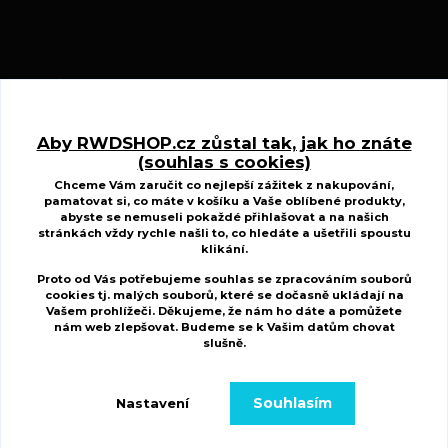
Kontakty
Aby RWDSHOP.cz zůstal tak, jak ho znáte
(souhlas s cookies)
www.ctyrkolkycfmoto.cz
Chceme Vám zaručit co nejlepší zážitek z nakupování,
pamatovat si, co máte v košíku a Vaše oblíbené produkty,
Radek Wojnar
abyste se nemuseli pokaždé přihlašovat a na našich
+420 727 883 807
stránkách vždy rychle našli to, co hledáte a ušetřili spoustu
(Po-St-Pá, 10-17 hod. Út-Čt 8.00-15.00 hod.)
klikání.
Proto od Vás potřebujeme souhlas se zpracováním souborů
r.w.d@centrum.cz
cookies tj. malých souborů, které se dočasně ukládají na
Vašem prohlížeči. Děkujeme, že nám ho dáte a pomůžete
nám web zlepšovat. Budeme se k Vašim
datům chovat
slušně
.
Souhlasím
Nastavení
Copyright 2022 Ctyrkolkycfmoto.cz. Všechna práva vyhrazena.