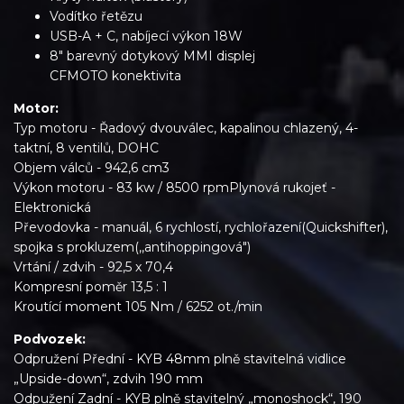
Vodítko řetězu
USB-A + C, nabíjecí výkon 18W
8″ barevný dotykový MMI displej
CFMOTO konektivita
Motor:
Typ motoru -
Řadový dvouválec, kapalinou chlazený, 4-
taktní, 8 ventilů, DOHC
Objem válců - 942,6 cm3
Výkon motoru - 83 kw / 8500 rpmPlynová rukojeť -
Elektronická
Převodovka - manuál, 6 rychlostí, rychlořazení(Quickshifter),
spojka s prokluzem(,,antihoppingová")
Vrtání / zdvih - 92,5 x 70,4
Kompresní poměr 13,5 : 1
Kroutící moment 105 Nm / 6252 ot./min
Podvozek:
Odpružení Přední - KYB 48mm plně stavitelná vidlice
„Upside-down“, zdvih 190 mm
Odpužení Zadní - KYB plně stavitelný „monoshock“, 190