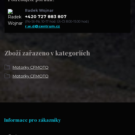
Radek Wojnar
+420 727 883 807
(Po-St-Pá, 10-17 hod. Út-Čt 8.00-15.00 hod.)
r.w.d@centrum.cz
Zboží zařazeno v kategoriích
Motorky CFMOTO
Motorky CFMOTO
Informace pro zákazníky