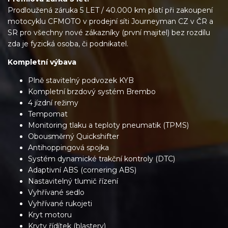
Prodloužená záruka 5 LET / 40.000 km platí při zakoupení
motocyklu CFMOTO v prodejní síti Journeyman CZ v ČR a
SR pro všechny nové zákazníky (první majitel) bez rozdílu
zda je fyzická osoba, či podnikatel.
Kompletní výbava
Plně stavitelný podvozek KYB
Kompletní brzdový systém Brembo
4 jízdní režimy
Tempomat
Monitoring tlaku a teploty pneumatik (TPMS)
Obousměrný Quickshifter
Antihoppingová spojka
Systém dynamické trakční kontroly (DTC)
Adaptivní ABS (cornering ABS)
Nastavitelný tlumič řízení
Vyhřívané sedlo
Vyhřívané rukojeti
Kryt motoru
Kryty řídítek (blastery)