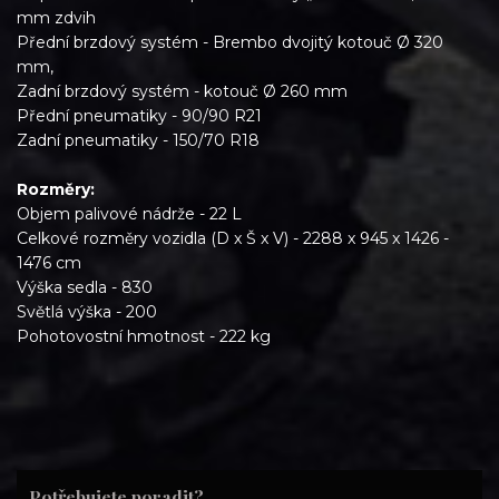
mm zdvih
Přední brzdový systém - Brembo dvojitý kotouč Ø 320
mm,
Zadní brzdový systém - kotouč Ø 260 mm
Přední pneumatiky - 90/90 R21
Zadní pneumatiky - 150/70 R18
Rozměry:
Objem palivové nádrže - 22 L
Celkové rozměry vozidla (D x Š x V) - 2288 x 945 x 1426 -
1476 cm
Výška sedla - 830
Světlá výška - 200
Pohotovostní hmotnost - 222 kg
Potřebujete poradit?