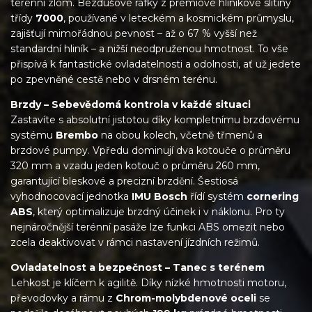
terénní zlom. Bezdušové ráfky z prémiové hliníkové slitiny
třídy
7000
, používané v leteckém a kosmickém průmyslu,
zajišťují mimořádnou pevnost – až o 67 % vyšší než
standardní hliník – a nižší neodpruženou hmotnost. To vše
přispívá k fantastické ovladatelnosti a odolnosti, ať už jedete
po zpevněné cestě nebo v drsném terénu.
Brzdy – Sebevědomá kontrola v každé situaci
Zastavíte s absolutní jistotou díky kompletnímu brzdovému
systému
Brembo
na obou kolech, včetně třmenů a
brzdové pumpy. Vpředu dominují dva kotouče o průměru
320 mm a vzadu jeden kotouč o průměru 260 mm,
garantující bleskové a precizní brzdění. Šestiosá
vyhodnocovací jednotka
IMU Bosch
řídí systém
cornering
ABS
, který optimalizuje brzdný účinek i v náklonu. Pro ty
nejnáročnější terénní pasáže lze funkci ABS omezit nebo
zcela deaktivovat v rámci nastavení jízdních režimů.
Ovladatelnost a bezpečnost – Tanec s terénem
Lehkost je klíčem k agilitě. Díky nízké hmotnosti motoru,
převodovky a rámu z
Chrom-molybdenové oceli
se