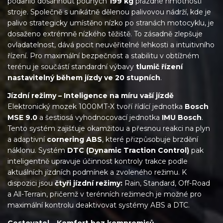
podařilo dosáhnout pouhých
199 kg
prázdné hmotnosti
stroje. Společně s unikátně dělenou palivovou nádrží, kde je
palivo strategicky umístěno nízko po stranách motocyklu, je
dosaženo extrémně nízkého těžiště. To zásadně zlepšuje
ovladatelnost, dává pocit neuvěřitelné lehkosti a intuitivního
řízení. Pro maximální bezpečnost a stabilitu v obtížném
terénu je součástí standardní výbavy
tlumič řízení
nastavitelný během jízdy ve 20 stupních
.
Jízdní režimy – Inteligence na míru vaší jízdě
Elektronický mozek 1000MT-X tvoří řídící jednotka
Bosch
MSE 9.0
a šestiosá vyhodnocovací jednotka
IMU Bosch
.
Tento systém zajišťuje okamžitou a přesnou reakci na plyn
a adaptivní
cornering ABS
, které přizpůsobuje brzdění
náklonu. Systém
DTC (Dynamic Traction Control)
pak
inteligentně upravuje účinnost kontroly trakce podle
aktuálních jízdních podmínek a zvoleného režimu. K
dispozici jsou
čtyři jízdní režimy:
Rain, Standard, Off-Road
a All-Terrain, přičemž v terénních režimech je možné pro
maximální kontrolu deaktivovat systémy ABS a DTC.
Cestovatel – Komfort bez kompromisů