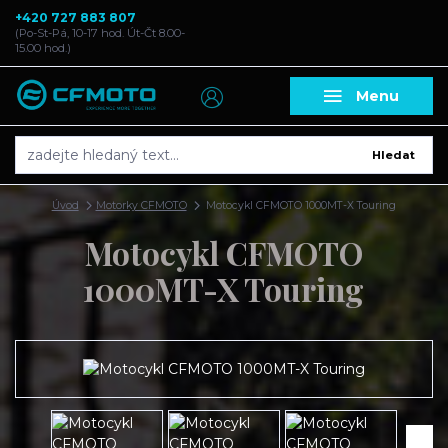
+420 727 883 807
(Po-St-Pá, 10-17 hod. Út-Čt 8.00-
15.00 hod.)
Menu
Hledat
Úvod
Motorky CFMOTO
Motocykl CFMOTO 1000MT-X Touring
Motocykl CFMOTO
1000MT-X Touring