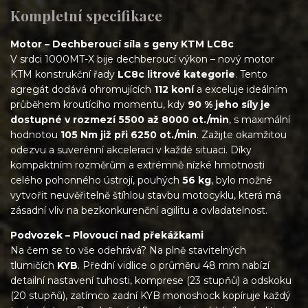
Kompletní specifikace
Motor – Dechberoucí síla s geny KTM LC8c
V srdci 1000MT-X bije dechberoucí výkon – nový motor
KTM konstrukční řady
LC8c litrové kategorie
. Tento
agregát dodává ohromujících
112 koní
a exceluje ideálním
průběhem kroutícího momentu, kdy
90 % jeho síly je
dostupné v rozmezí 5500 až 8000 ot./min
, s maximální
hodnotou
105 Nm již při 6250 ot./min
. Zažijte okamžitou
odezvu a suverénní akceleraci v každé situaci. Díky
kompaktním rozměrům a extrémně nízké hmotnosti
celého pohonného ústrojí, pouhých
56 kg
, bylo možné
vytvořit neuvěřitelně štíhlou stavbu motocyklu, která má
zásadní vliv na bezkonkurenční agilitu a ovladatelnost.
Podvozek – Plovoucí nad překážkami
Na čem se to vše odehrává? Na plně stavitelných
tlumičích
KYB
. Přední vidlice o průměru 48 mm nabízí
detailní nastavení tuhosti, komprese (23 stupňů) a odskoku
(20 stupňů), zatímco zadní KYB monoshock kopíruje každý