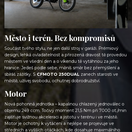
Město i terén. Bez kompromisů
Součást tvého stylu, ne jen další stroj v garáži. Prémiový
design, lehká ovladatelnost a přirozená dravost tě provedou
městem ve všední den a o víkendu tě vytáhnou za jeho
hranice. Jedeš podle sebe, měníš směr bez přemýšlení a
sbíráš zážitky. S
CFMOTO 250DUAL
zanech starosti ve
městě, užívej svobodu, ochutnej dobrodružství.
Motor
Nová pohonná jednotka – kapalinou chlazený jednoválec o
objemu 249 ccm. Točivý moment 21,5 Nm při 7000 ot./min
zajišťuje svižnou akceleraci a jistotu v terénu i ve městě.
Motor je ochotný k vytáčení a nejlépe se projevuje ve
středních a vyšších otáčkách, kde dosahuje maximálního