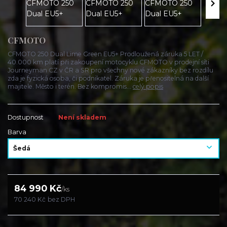
CFMOTO
CFMOTO 250 Dual Lime Green EU5+ Prodloužená záruka 5 LET /
40.000 km platí při zakoupení motocyklu CFMOTO v prodejní síti
Journeyman CZ v ČR a SR pro všechny nové zákazníky bez rozdílu
zda je fyzická osoba, či podnikatel. Záruka je přenositelná na další
majitele. Město i terén. Bez kompromis...
celý popis
Dostupnost
Není skladem
Barva
84 990 Kč
/
ks
70 240 Kč
bez DPH