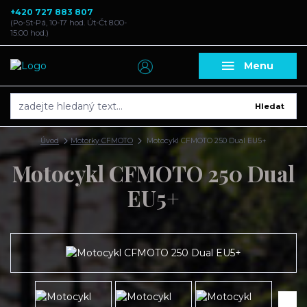
+420 727 883 807
(Po-St-Pá, 10-17 hod. Út-Čt 8.00-
15.00 hod.)
Menu
Hledat
Úvod
Motorky CFMOTO
Motocykl CFMOTO 250 Dual EU5+
Motocykl CFMOTO 250 Dual
EU5+