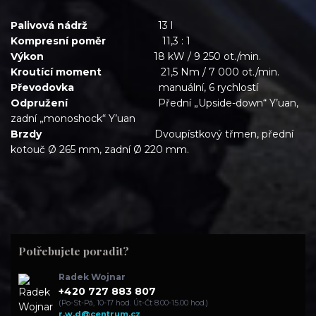
Palivová nádrž
13 l
Kompresní poměr
11,3 : 1
Výkon
18 kW / 9 250 ot./min.
Kroutící moment
21,5 Nm / 7 000 ot./min.
Převodovka
manuální, 6 rychlostí
Odpružení
Přední „Upside-down“ Y’uan,
zadní „monoshock“ Y’uan
Brzdy
Dvoupístkový třmen, přední
kotouč Ø 265 mm, zadní Ø 220 mm.
Potřebujete poradit?
Radek Wojnar
+420 727 883 807
(Po-St-Pá, 10-17 hod. Út-Čt 8.00-15.00 hod.)
r.w.d@centrum.cz