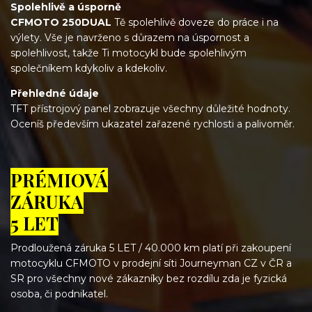
Spolehlivě a úsporně
CFMOTO 250DUAL
Tě spolehlivě doveze do práce i na
výlety. Vše je navrženo s důrazem na úspornost a
spolehlivost, takže Ti motocykl bude spolehlivým
společníkem kdykoliv a kdekoliv.
Přehledné údaje
TFT přístrojový panel zobrazuje všechny důležité hodnoty.
Oceníš především ukazatel zařazené rychlosti a palivoměr.
PRÉMIOVÁ
ZÁRUKA
5 LET
Prodloužená záruka 5 LET / 40.000 km platí při zakoupení
motocyklu CFMOTO v prodejní síti Journeyman CZ v ČR a
SR pro všechny nové zákazníky bez rozdílu zda je fyzická
osoba, či podnikatel.