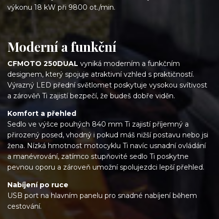
výkonu 18 kW při 9800 ot./min.
Moderní a funkční
CFMOTO 250DUAL
vyniká moderním a funkčním
designem, který spojuje atraktivní vzhled s praktičností.
Výrazný LED přední světlomet poskytuje vysokou svítivost
a zárověň Ti zajistí bezpečí, že budeš dobře viděn.
Komfort a přehled
Sedlo ve výšce pouhých 840 mm Ti zajistí příjemný a
přirozený posed, vhodný i pokud máš nižší postavu nebo jsi
žena. Nízká hmotnost motocyklu Ti navíc usnadní ovládání
a manévrování, zatímco stupňovité sedlo Ti poskytne
pevnou oporu a zároveň umožní spolujezdci lepší přehled.
Nabíjení po ruce
USB port na hlavním panelu pro snadné nabíjení během
cestování.