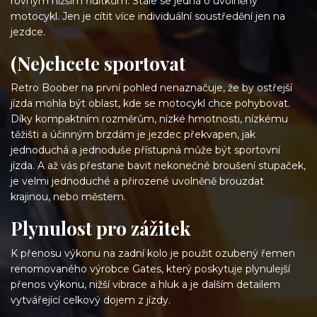
rovným nižším řídítkům. Stále se jedná o uvolněný
motocykl. Jen je cítit více individuální soustředění jen na
jezdce.
(Ne)chcete sportovat
Retro Boober na první pohled nenaznačuje, že by ostřejší
jízda mohla být oblast, kde se motocykl chce pohybovat.
Díky kompaktním rozměrům, nízké hmotnosti, nízkému
těžišti a účinným brzdám je jezdec překvapen, jak
jednoduchá a jednoduše přístupná může být sportovní
jízda. A až vás přestane bavit nekonečné broušení stupaček,
je velmi jednoduché a přirozené uvolněně brouzdat
krajinou, nebo městem.
Plynulost pro zážitek
K přenosu výkonu na zadní kolo je použit ozubený řemen
renomovaného výrobce Gates, který poskytuje plynulejší
přenos výkonu, nižší vibrace a hluk a je dalším detailem
vytvářející celkový dojem z jízdy.