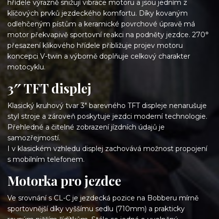
hřídele výrazně snižují vibrace motoru a jsou jedním z
klíčových prvků jezdeckého komfortu. Díky kovaným
odlehčeným pístům a keramické povrchové úpravě má
motor překvapivě sportovní reakci na podněty jezdce. 270°
přesazení klikového hřídele přibližuje projev motoru
koncepci V-twin a výborně doplňuje celkový charakter
motocyklu.
3″ TFT displej
Klasický kruhový tvar 3″ barevného TFT displeje nenarušuje
styl stroje a zároveň poskytuje jezdci moderní technologie.
Přehledné a čitelné zobrazení jízdních údajů je
samozřejmostí.
I v klasickém vzhledu displej zachovává možnost propojení
s mobilním telefonem.
Motorka pro jezdce
Ve srovnání s CL-C je jezdecká pozice na Bobberu mírně
sportovnější díky vyššímu sedlu (710mm) a prakticky