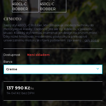
CFMOTO
Jasný styl 450CL-C Bobber, který maskuje moderní techniku do
motocyklové klasiky. Osobnost jste ale Vy. Kdekoliv, v jakékoliv
situaci. Klasický styl nemusí znamenat jen design na prvním místě.
Díky nízké hmotnosti, modernímu podvozku a překvapivě
univerzálnímu motoru je i řízení potěšením. Upravený ...
celý popis
Dostupnost
Není skladem
Barva
137 990 Kč
/
ks
114 041 Kč
bez DPH