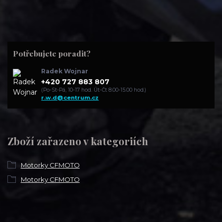
Potřebujete poradit?
Radek Wojnar
+420 727 883 807
(Po-St-Pá, 10-17 hod. Út-Čt 8.00-15.00 hod.)
r.w.d@centrum.cz
Zboží zařazeno v kategoriích
Motorky CFMOTO
Motorky CFMOTO