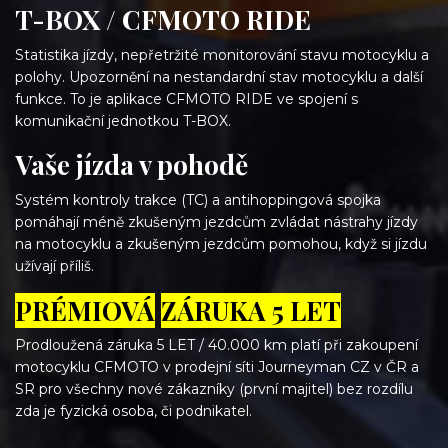
T-BOX / CFMOTO RIDE
Statistika jízdy, nepřetržité monitorování stavu motocyklu a
polohy. Upozornění na nestandardní stav motocyklu a další
funkce. To je aplikace CFMOTO RIDE ve spojení s
komunikační jednotkou T-BOX.
Vaše jízda v pohodě
Systém kontroly trakce (TC) a antihoppingová spojka
pomáhají méně zkušeným jezdcům zvládat nástrahy jízdy
na motocyklu a zkušeným jezdcům pomohou, když si jízdu
užívají příliš.
PRÉMIOVÁ
ZÁRUKA
5 LET
Prodloužená záruka 5 LET / 40.000 km platí při zakoupení
motocyklu CFMOTO v prodejní síti Journeyman CZ v ČR a
SR pro všechny nové zákazníky (první majitel) bez rozdílu
zda je fyzická osoba, či podnikatel.