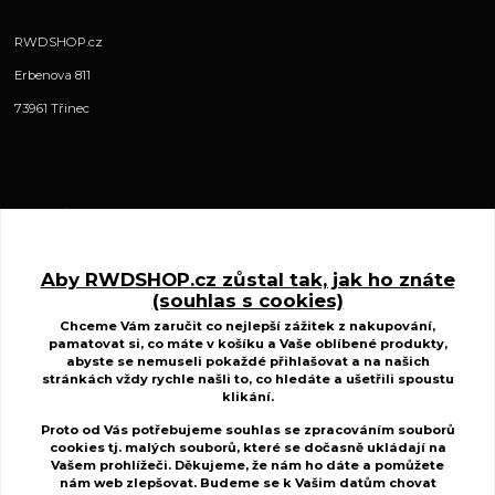
RWDSHOP.cz
Erbenova 811
73961 Třinec
Kontakty
Aby RWDSHOP.cz zůstal tak, jak ho znáte
(souhlas s cookies)
www.ctyrkolkycfmoto.cz
Chceme Vám zaručit co nejlepší zážitek z nakupování,
pamatovat si, co máte v košíku a Vaše oblíbené produkty,
Radek Wojnar
abyste se nemuseli pokaždé přihlašovat a na našich
+420 727 883 807
stránkách vždy rychle našli to, co hledáte a ušetřili spoustu
(Po-St-Pá, 10-17 hod. Út-Čt 8.00-15.00 hod.)
klikání.
Proto od Vás potřebujeme souhlas se zpracováním souborů
r.w.d@centrum.cz
cookies tj. malých souborů, které se dočasně ukládají na
Vašem prohlížeči. Děkujeme, že nám ho dáte a pomůžete
nám web zlepšovat. Budeme se k Vašim
datům chovat