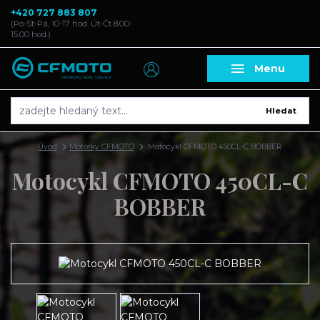
+420 727 883 807
(Po-St-Pá, 10-17 hod. Út-Čt 8.00-
15.00 hod.)
Menu
Hledat
Úvod
Motorky CFMOTO
Motocykl CFMOTO 450CL-C BOBBER
Motocykl CFMOTO 450CL-C
BOBBER