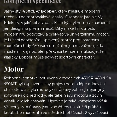
Kompletní specifikace
Jasný styl
450CL-C Bobber
, který maskuje moderní
techniku do motocyklové klasiky. Osobnost jste ale Vy.
Kdekoliv, v jakékoliv situaci. Klasický styl nemusí znamenat
jen design na prvním místě. Díky nízké hmotnosti,
modernímu podvozku a překvapivě univerzálnímu motoru
je i řízení potěšením. Upravený motor proti ostatním
modelům řady 450 vám umožní nejen rozvážnou jízdu
městem i krajinou, ale i překvapí tempem a ukazuje, že i
klasický Bobber může skrývat sportovní charakter.
Motor
Pohonná jednotka, používaná v modelech 450SR, 450NK a
450MT byla upravena, aby projev motoru lépe odpovídal
charakteru a stylu motocyklu. Úpravy zahrnují nejen jiný
software řídící jednotky, ale také hlavu motoru a zdvih
ventilů a jejich časování. Upraven je také kompletní výfuk.
Všechny tyto úpravy jsou zaměřeny na silnější průběh
kroutícího momentu ve středních otáčkách. 2 vyvažovací