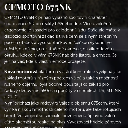
CFMOTO 675NK
CFMOTO 675NK přináší výrazně sportovní charakter
sourozence SR do reality běžného dne. Více uvolněná
ergonomie je zásadní pro celodenní jízdu. Stále ale máte k
dispozici sportovní základ s tříválcem se silným středním
pásem otáček a vysokootáčkovou špičkou výkonu. Ve
městě, na dálnici, na zatočené okresce, na víkendovém
okruhu, kdekoliv vám 675NK nabídne jistotu a emoce. Je
jen na vás, kde si vlastní emoce prožijete.
Nová motorová
platforma vlastní konstrukce vyvíjená jako
základ motorů s různým počtem válců a také s možností
různého objemu, byla poprvé použita jako základ pro
řadový dvouválec 450ccm použitý v modelech RS, MT, NK
a CL-C.
Nyní přichází jako řadový tříválec o objemu 675ccm, který
vyniká nízkou hmotností celého motoru, ale také rotujících
hmot. Ve spojení se speciální povrchovou úpravou válců
cítíte okamžitou reakci na plyn. Vyvažovací hřídele zároveň