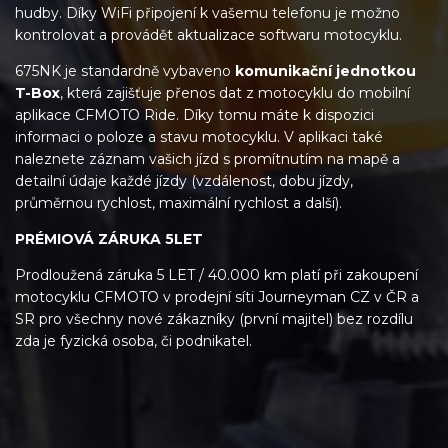
hudby. Díky WiFi připojení k vašemu telefonu je možno
kontrolovat a provádět aktualizace softwaru motocyklu.
675NK je standardně vybaveno
komunikační jednotkou
T-Box
, která zajišťuje přenos dat z motocyklu do mobilní
aplikace CFMOTO Ride. Díky tomu máte k dispozici
informaci o poloze a stavu motocyklu. V aplikaci také
naleznete záznam vašich jízd s promítnutím na mapě a
detailní údaje každé jízdy (vzdálenost, dobu jízdy,
průměrnou rychlost, maximální rychlost a další).
PRÉMIOVÁ ZÁRUKA 5LET
Prodloužená záruka 5 LET / 40.000 km platí při zakoupení
motocyklu CFMOTO v prodejní síti Journeyman CZ v ČR a
SR pro všechny nové zákazníky (první majitel) bez rozdílu
zda je fyzická osoba, či podnikatel.