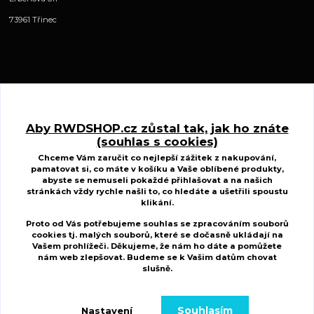
73961 Třinec
Kontakty
Aby RWDSHOP.cz zůstal tak, jak ho znáte
(souhlas s cookies)
www.ctyrkolkycfmoto.cz
Chceme Vám zaručit co nejlepší zážitek z nakupování,
pamatovat si, co máte v košíku a Vaše oblíbené produkty,
Radek Wojnar
abyste se nemuseli pokaždé přihlašovat a na našich
+420 727 883 807
stránkách vždy rychle našli to, co hledáte a ušetřili spoustu
(Po-St-Pá, 10-17 hod. Út-Čt 8.00-15.00 hod.)
klikání.
Proto od Vás potřebujeme souhlas se zpracováním souborů
r.w.d@centrum.cz
cookies tj. malých souborů, které se dočasně ukládají na
Vašem prohlížeči. Děkujeme, že nám ho dáte a pomůžete
nám web zlepšovat. Budeme se k Vašim
datům chovat
slušně
.
Souhlasím
Nastavení