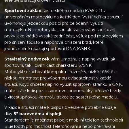
efektivně snižují úroveň vibrací.
Sportovní základ
sesterského modelu 675SR-R v
univerzálním motocyklu na každý den. Vyšší řídítka zaručují
uvolněnější jezdeckou pozici pro celodenní využití
motocyklu. Na motocyklu jsou ale zachovány sportovní
prvky jako krátká vysoká zadní část, výfuk pod motocyklem
pro snížení těžiště a náporové chlazení brzd, které
jednoznačně ukazují sportovní DNA 675NK.
Stavitelný podvozek
vám umožňuje naplno využít jak
sportovní, tak i civilní část charakteru 675NK.
Motocykl si zachoval kompaktní rozměry, nízké těžiště a
nízkou hmotnost pro výbornou ovladatelnost v každé
situaci. Když chcete naplno využít sportovní stránku 675NK,
máte stále k dispozici sportovní pneumatiky, přesné brzdy
a vícestupňovou kontrolu trakce ze sesterského modelu.
V každé situaci máte k dispozic veškeré potřebné údaje
díky
5″ barevnému displeji
.
Standardem je možnost připojit mobilní telefon technologií
BlueTooth pro možnost telefonování a nebo přehrávání