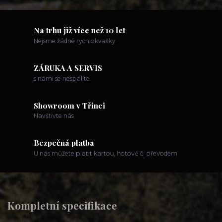
Na trhu již více než 10 let
Nejsme žádné rychlokvašky
ZÁRUKA A SERVIS
s námi se nespálíte
Showroom v Třinci
Navštivte nás
Bezpečná platba
U nás můžete platit kartou, hotově či převodem
Kompletní specifikace