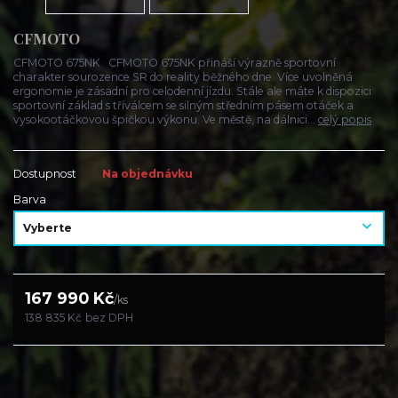
CFMOTO
CFMOTO 675NK CFMOTO 675NK přináší výrazně sportovní
charakter sourozence SR do reality běžného dne. Více uvolněná
ergonomie je zásadní pro celodenní jízdu. Stále ale máte k dispozici
sportovní základ s tříválcem se silným středním pásem otáček a
vysokootáčkovou špičkou výkonu. Ve městě, na dálnici...
celý popis
Dostupnost
Na objednávku
Barva
167 990 Kč
/
ks
138 835 Kč
bez DPH