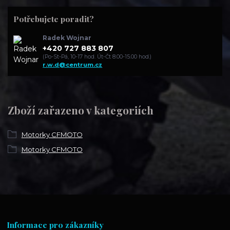
Potřebujete poradit?
Radek Wojnar
+420 727 883 807
(Po-St-Pá, 10-17 hod. Út-Čt 8.00-15.00 hod.)
r.w.d@centrum.cz
Zboží zařazeno v kategoriích
Motorky CFMOTO
Motorky CFMOTO
Informace pro zákazníky