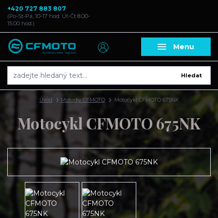
+420 727 883 807
(Po-St-Pá, 10-17 hod. Út-Čt 8.00-
15.00 hod.)
Menu
Hledat
Úvod
Motorky CFMOTO
Motocykl CFMOTO 675NK
Motocykl CFMOTO 675NK