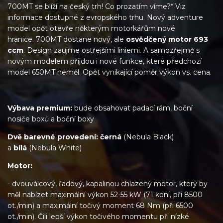
700MT se blíží na český trh! Co prozatím víme?* Viz
informace dostupné z evropského trhu. Nový adventure
model opět otevře některým motorkářům nové
hranice. 700MT dostane nový, ale
osvědčený motor 693
ccm
. Design zaujme ostřejšími liniemi. A samozřejmě s
novým modelem přijdou i nové funkce, které předchozí
model 650MT neměl. Opět vynikající poměr výkon vs. cena.
Výbava premium:
bude obsahovat padací rám, boční
nosiče boxů a boční boxy
Dvě barevné provedení:
černá
(Nebula Black)
a
bílá
(Nebula White)
Motor:
- dvouválcový, řadový, kapalinou chlazený motor, který by
měl nabízet maximální výkon 52-55 kW (71 koní, při 8500
ot./min) a maximální točivý moment 68 Nm (při 6500
ot./min). Čili lepší výkon točivého momentu při nízké