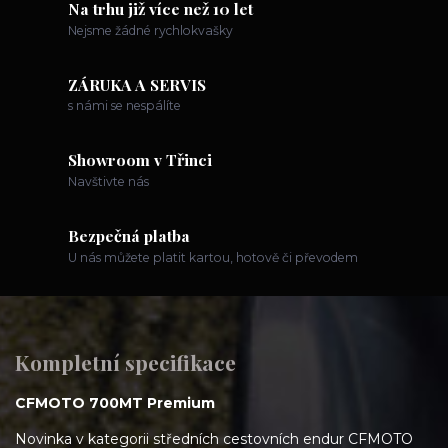
Na trhu již více než 10 let
Nejsme žádné rychlokvašky
ZÁRUKA A SERVIS
s námi se nespálíte
Showroom v Třinci
Navštivte nás
Bezpečná platba
U nás můžete platit kartou, hotově či převodem
Kompletní specifikace
CFMOTO 700MT Premium
Novinka v kategorii středních cestovních endur CFMOTO