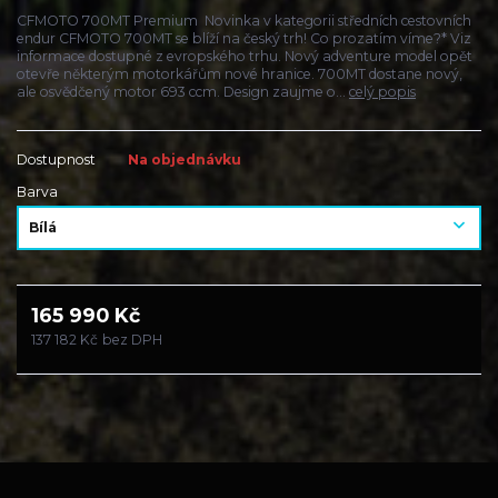
CFMOTO 700MT Premium Novinka v kategorii středních cestovních
endur CFMOTO 700MT se blíží na český trh! Co prozatím víme?* Viz
informace dostupné z evropského trhu. Nový adventure model opět
otevře některým motorkářům nové hranice. 700MT dostane nový,
ale osvědčený motor 693 ccm. Design zaujme o...
celý popis
Dostupnost
Na objednávku
Barva
165 990 Kč
137 182 Kč
bez DPH