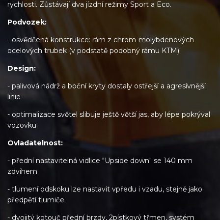
rychlosti. Zůstávají dva jízdní režimy Sport a Eco.
Podvozek:
- osvědčená konstrukce: rám z chrom-molybdenových
ocelových trubek (v podstatě podobný rámu KTM)
Design:
- palivová nádrž a boční kryty dostaly ostřejší a agresívnější
linie
- optimalizace světel slibuje ještě větší jas, aby lépe pokrýval
vozovku
Ovladatelnost:
- přední nastavitelná vidlice "Upside down" se 140 mm
zdvihem
- tlumení odskoku lze nastavit vpředu i vzadu, stejně jako
předpětí tlumiče
- dvojitý kotouč přední brzdy, 2pístkový třmen, systém