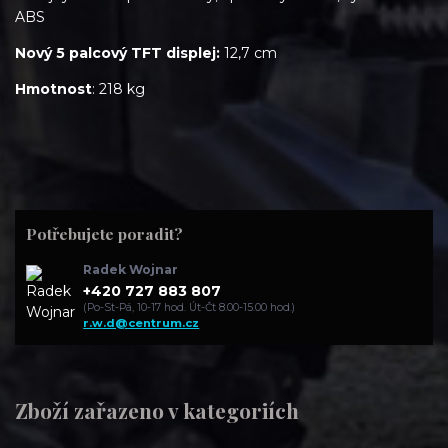
ABS
Nový 5 palcový TFT displej:
12,7 cm
Hmotnost
: 218 kg
Potřebujete poradit?
Radek Wojnar
+420 727 883 807
(Po-St-Pá, 10-17 hod. Út-Čt 8.00-15.00 hod.)
r.w.d@centrum.cz
Zboží zařazeno v kategoriích