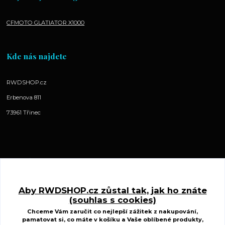
CFMOTO GLATIATOR X1000
Kde nás najdete
RWDSHOP.cz
Erbenova 811
73961 Třinec
Kontakty
Aby RWDSHOP.cz zůstal tak, jak ho znáte
(souhlas s cookies)
www.ctyrkolkycfmoto.cz
Chceme Vám zaručit co nejlepší zážitek z nakupování,
pamatovat si, co máte v košíku a Vaše oblíbené produkty,
Radek Wojnar