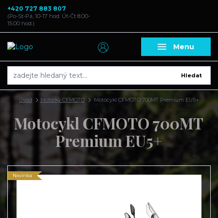
+420 727 883 807
(Po-St-Pá, 10-17 hod. Út-Čt 8.00-
15.00 hod.)
Menu
Hledat
Úvod
Motorky CFMOTO
Motocykl CFMOTO 700MT Premium EU5+
Motocykl CFMOTO 700MT
Premium EU5+
Novinka