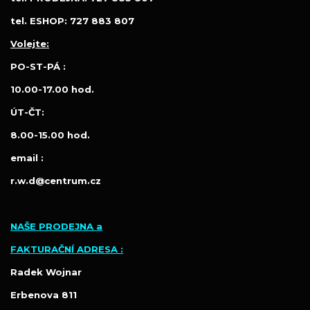
tel. ESHOP: 727 883 807
Volejte:
PO-ST-PÁ :
10.00-17.00 hod.
ÚT-ČT:
8.00-15.00 hod.
email :
r.w.d@centrum.cz
NAŠE PRODEJNA a
FAKTURAČNÍ ADRESA :
Radek Wojnar
Erbenova 811