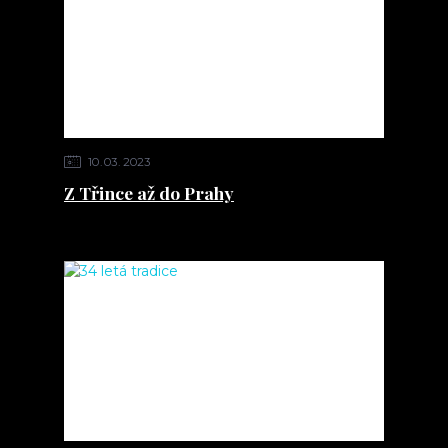
10
03
2023
Z Třince až do Prahy