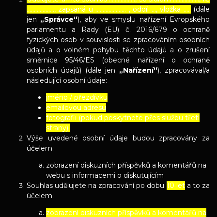
………………., zapsaná u ………………… , oddíl …, vložka …..
(dále
jen
„Správce“
), aby ve smyslu nařízení Evropského
parlamentu a Rady (EU) č. 2016/679 o ochraně
fyzických osob v souvislosti se zpracováním osobních
údajů a o volném pohybu těchto údajů a o zrušení
směrnice 95/46/ES (obecné nařízení o ochraně
osobních údajů) (dále jen
„Nařízení“
), zpracovával/a
následující osobní údaje:
jméno / přezdívku
emailovou adresu
fotografii (pokud poskytnete přes službu třetí
strany).
Výše uvedené osobní údaje budou zpracovány za
účelem:
zobrazení diskuzních příspěvků a komentářů na
webu s informacemi o diskutujícím
Souhlas udělujete na zpracování po dobu
10 let
a to za
účelem:
zobrazení diskuzních příspěvků a komentářů na