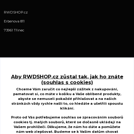
RWDSHOP.cz
Erbenova 811
73961 Třinec
Kontakty
Aby RWDSHOP.cz zůstal tak, jak ho znáte
(souhlas s cookies)
www.ctyrkolkycfmoto.cz
Chceme Vám zaručit co nejlepší zážitek z nakupování,
pamatovat si, co máte v košíku a Vaše oblíbené produkty,
Radek Wojnar
abyste se nemuseli pokaždé přihlašovat a na našich
+420 727 883 807
stránkách vždy rychle našli to, co hledáte a ušetřili spoustu
(Po-St-Pá, 10-17 hod. Út-Čt 8.00-15.00 hod.)
klikání.
Proto od Vás potřebujeme souhlas se zpracováním souborů
r.w.d@centrum.cz
cookies tj. malých souborů, které se dočasně ukládají na
Vašem prohlížeči. Děkujeme, že nám ho dáte a pomůžete
nám web zlepšovat. Budeme se k Vašim
datům chovat