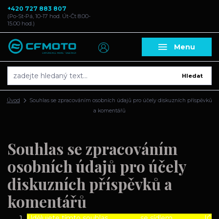
+420 727 883 807
(Po-St-Pá, 10-17 hod. Út-Čt 8.00-
15.00 hod.)
Menu
Hledat
Úvod
Souhlas se zpracováním osobních údajů pro účely diskuzních příspěvků
a komentářů
Souhlas se zpracováním
osobních údajů pro účely
diskuzních příspěvků a
komentářů
Udělujete tímto souhlas ……………..., se sídlem ………………, IČ