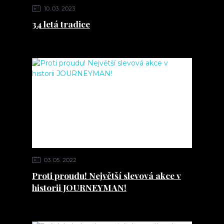
10
03
2023
34 letá tradice
03
05
2022
Proti proudu! Největší slevová akce v
historii JOURNEYMAN!