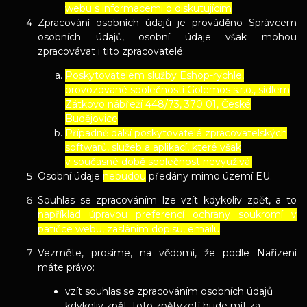
webu s informacemi o diskutujícím
Zpracování osobních údajů je prováděno Správcem
osobních údajů, osobní údaje však mohou
zpracovávat i tito zpracovatelé:
Poskytovatelem služby Eshop-rychle,
provozované společností Golemos s.r.o., sídlem
Zátkovo nábřeží 448/73, 370 01, České
Budějovice
Případně další poskytovatelé zpracovatelských
softwarů, služeb a aplikací, které však
v současné době společnost nevyužívá.
Osobní údaje
nebudou
předány mimo území EU.
Souhlas se zpracováním lze vzít kdykoliv zpět, a to
například úpravou preferencí ochrany soukromí v
patičce webu, zasláním dopisu, emailu
.
Vezměte, prosíme, na vědomí, že podle Nařízení
máte právo:
vzít souhlas se zpracováním osobních údajů
kdykoliv zpět, toto zpětvzetí bude mít za