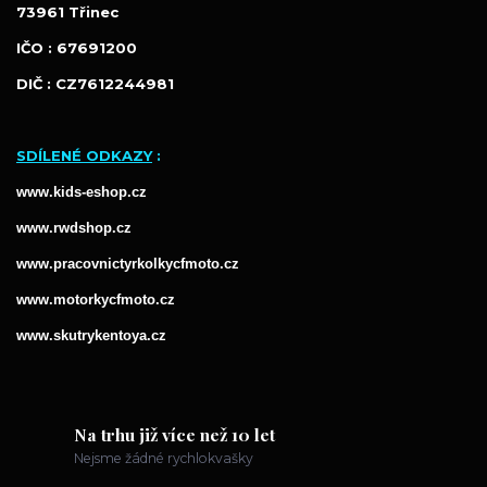
73961 Třinec
IČO : 67691200
DIČ : CZ7612244981
SDÍLENÉ ODKAZY
:
www.kids-eshop.cz
www.rwdshop.cz
www.pracovnictyrkolkycfmoto.cz
www.
motorkycfmoto.cz
www.
skutrykentoya.cz
Na trhu již více než 10 let
Nejsme žádné rychlokvašky