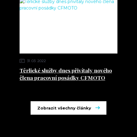
31
03
2022
Těrlické služby dnes přivítaly nového
člena pracovní posádky CFMOTO
Zobrazit všechny články