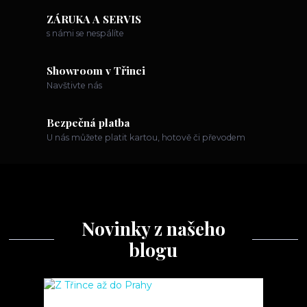
ZÁRUKA A SERVIS
s námi se nespálíte
Showroom v Třinci
Navštivte nás
Bezpečná platba
U nás můžete platit kartou, hotově či převodem
Novinky z našeho
blogu